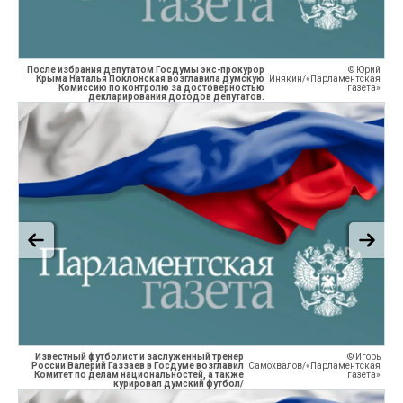
После избрания депутатом Госдумы экс-прокурор
© Юрий
Крыма Наталья Поклонская возглавила думскую
Инякин/«Парламентская
Комиссию по контролю за достоверностью
газета»
декларирования доходов депутатов.
Известный футболист и заслуженный тренер
© Игорь
России Валерий Газзаев в Госдуме возглавил
Самохвалов/«Парламентская
Комитет по делам национальностей, а также
газета»
курировал думский футбол/