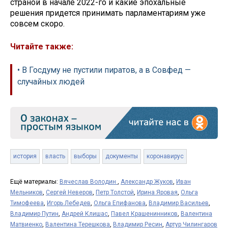
страной в начале 2022-го и какие эпохальные
решения придется принимать парламентариям уже
совсем скоро.
Читайте также:
• В Госдуму не пустили пиратов, а в Совфед —
случайных людей
история
власть
выборы
документы
коронавирус
Ещё материалы:
Вячеслав Володин
,
Александр Жуков
,
Иван
Мельников
,
Сергей Неверов
,
Петр Толстой
,
Ирина Яровая
,
Ольга
Тимофеева
,
Игорь Лебедев
,
Ольга Епифанова
,
Владимир Васильев
,
Владимир Путин
,
Андрей Клишас
,
Павел Крашенинников
,
Валентина
Матвиенко
,
Валентина Терешкова
,
Владимир Ресин
,
Артур Чилингаров