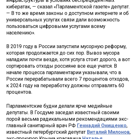
инфраструктуры в условиях беспрецедентных
кибератак, — сказал «Парламентской газете» депутат.
— В то же время законы о доступном интернете и об
универсальных услугах связи дали возможность
пользоваться цифровыми услугами всему
населению».
В 2019 году в России запустили мусорную реформу,
которая продолжается до сих пор. Вывоз мусора
наладили почти везде, хотя услуга стоит дорого, а вот
сортировать отходы россияне все еще учатся. В
начале процесса парламентарии указывали, что в
России перерабатывали всего 7 процентов отходов,
к 2024 году на переработку должны отправлять 60
процентов.
Парламентские будни делали ярче медийные
депутаты. В Госдуме заседал известный своими
порой весьма радикальными рекомендациями экс-
главный санитарный врач РФ
Геннадий Онищенко
,
известный петербургский депутат
Виталий Милонов
,
экс-прокурор Крыма красавица
Наталья