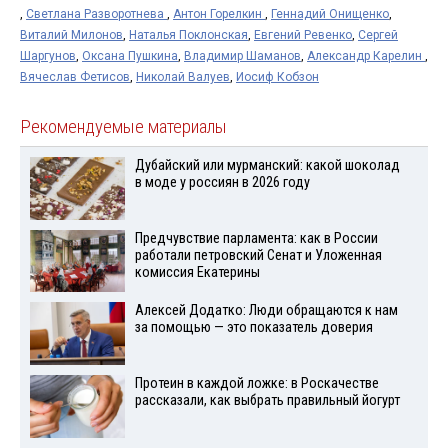
,
Светлана Разворотнева
,
Антон Горелкин
,
Геннадий Онищенко
,
Виталий Милонов
,
Наталья Поклонская
,
Евгений Ревенко
,
Сергей
Шаргунов
,
Оксана Пушкина
,
Владимир Шаманов
,
Александр Карелин
,
Вячеслав Фетисов
,
Николай Валуев
,
Иосиф Кобзон
Рекомендуемые материалы
Дубайский или мурманский: какой шоколад
в моде у россиян в 2026 году
Предчувствие парламента: как в России
работали петровский Сенат и Уложенная
комиссия Екатерины
Алексей Додатко: Люди обращаются к нам
за помощью — это показатель доверия
Протеин в каждой ложке: в Роскачестве
рассказали, как выбрать правильный йогурт