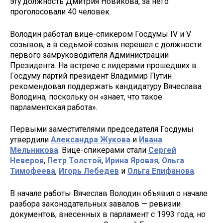
эту должность Дмитрия Новикова, за него
проголосовали 40 человек.
Володин работал вице-спикером Госдумы IV и V
созывов, а в седьмой созыв перешел с должности
первого замруководителя Администрации
Президента. На встрече с лидерами прошедших в
Госдуму партий президент Владимир Путин
рекомендовал поддержать кандидатуру Вячеслава
Володина, поскольку он «знает, что такое
парламентская работа».
Первыми заместителями председателя Госдумы
утвердили
Александра Жукова
и
Ивана
Мельникова
. Вице-спикерами стали
Сергей
Неверов
,
Петр Толстой
,
Ирина Яровая
,
Ольга
Тимофеева
,
Игорь Лебедев
и
Ольга Епифанова
.
В начале работы Вячеслав Володин объявил о начале
разбора законодательных завалов — ревизии
документов, внесенных в парламент с 1993 года, но