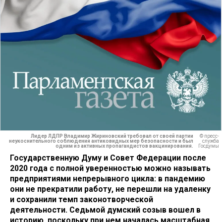
Лидер ЛДПР Владимир Жириновский требовал от своей партии
© пресс-
неукоснительного соблюдения антиковидных мер безопасности и был
служба
одним из активных пропагандистов вакцинирования.
Госдумы
Государственную Думу и Совет Федерации после
2020 года с полной уверенностью можно называть
предприятиями непрерывного цикла: в пандемию
они не прекратили работу, не перешли на удаленку
и сохранили темп законотворческой
деятельности. Седьмой думский созыв вошел в
историю, поскольку при нем началась масштабная