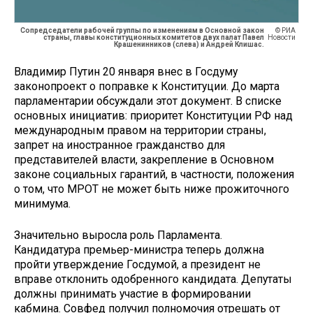
Сопредседатели рабочей группы по изменениям в Основной закон
© РИА
страны, главы конституционных комитетов двух палат Павел
Новости
Крашенинников (слева) и Андрей Клишас.
Владимир Путин 20 января внес в Госдуму
законопроект о поправке к Конституции. До марта
парламентарии обсуждали этот документ. В списке
основных инициатив: приоритет Конституции РФ над
международным правом на территории страны,
запрет на иностранное гражданство для
представителей власти, закрепление в Основном
законе социальных гарантий, в частности, положения
о том, что МРОТ не может быть ниже прожиточного
минимума.
Значительно выросла роль Парламента.
Кандидатура премьер-министра теперь должна
пройти утверждение Госдумой, а президент не
вправе отклонить одобренного кандидата. Депутаты
должны принимать участие в формировании
кабмина. Совфед получил полномочия отрешать от