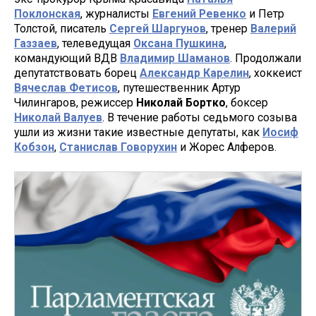
Поклонская
, журналисты
Евгений Ревенко
и Петр
Толстой, писатель
Сергей Шаргунов
, тренер
Валерий
Газзаев
, телеведущая
Оксана Пушкина
,
командующий ВДВ
Владимир Шаманов
. Продолжали
депутатствовать борец
Александр Карелин
, хоккеист
Вячеслав Фетисов
, путешественник Артур
Чилингаров, режиссер
Николай Бортко
, боксер
Николай Валуев
. В течение работы седьмого созыва
ушли из жизни такие известные депутаты, как
Иосиф
Кобзон
,
Станислав Говорухин
и Жорес Алферов.