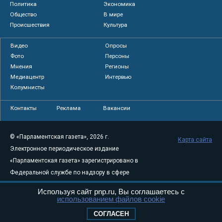
Политика
Экономика
Общество
В мире
Происшествия
Культура
Видео
Опросы
Фото
Персоны
Мнения
Регионы
Медиацентр
Интервью
Колумнисты
Контакты
Реклама
Вакансии
© «Парламентская газета», 2026 г.
Карта сайта
Электронное периодическое издание
«Парламентская газета» зарегистрировано в
Федеральной службе по надзору в сфере
связи, информационных технологий и
Используя сайт pnp.ru, Вы соглашаетесь с
массовых коммуникаций (Роскомнадзор) 05
использованием файлов cookie
августа 2011 года. 18+
СОГЛАСЕН
Свидетельство о регистрации Эл № ФС77-