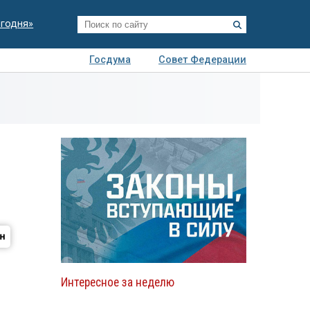
егодня»
Госдума
Совет Федерации
я
Авто
Недвижимость
Технологии
иза
Интересное за неделю