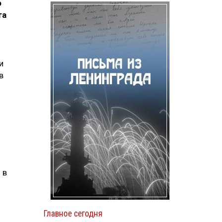
о
та
и
в
 в
Главное сегодня