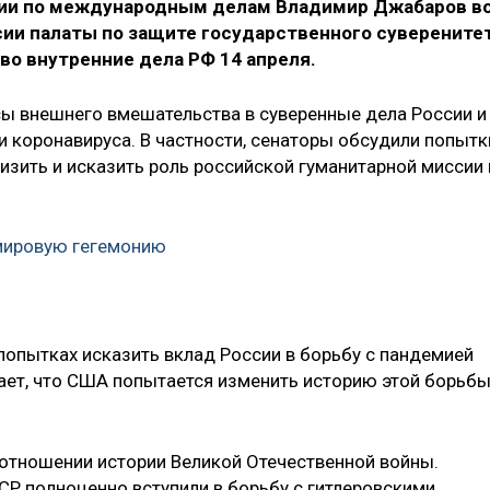
ии по международным делам Владимир Джабаров в
ии палаты по защите государственного суверените
о внутренние дела РФ 14 апреля.
ы внешнего вмешательства в суверенные дела России и
и коронавируса. В частности, сенаторы обсудили попытк
изить и исказить роль российской гуманитарной миссии 
мировую гегемонию
опытках исказить вклад России в борьбу с пандемией
дает, что США попытается изменить историю этой борьбы
в отношении истории Великой Отечественной войны.
Р полноценно вступили в борьбу с гитлеровскими