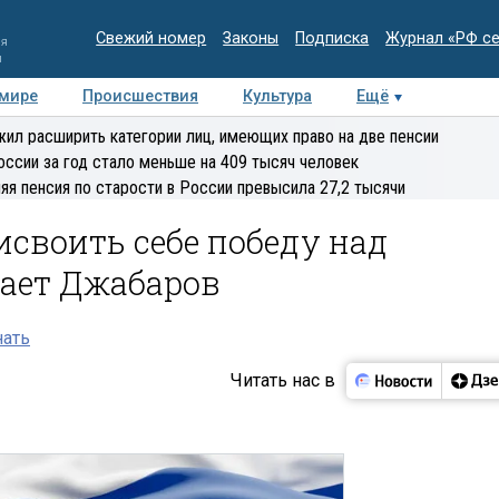
Свежий номер
Законы
Подписка
Журнал «РФ с
ия
и
 мире
Происшествия
Культура
Ещё
Медиацентр
Интервью
Колумнисты
Делова
ил расширить категории лиц, имеющих право на две пенсии
эксперт
оссии за год стало меньше на 409 тысяч человек
яя пенсия по старости в России превысила 27,2 тысячи
своить себе победу над
тает Джабаров
нать
Читать нас в