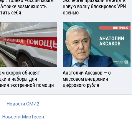
ерт: только Россия может
Эксперты призвали не ждать
 Африке возможность
новую волну блокировок VPN
тить себя
осенью
ам скорой обновят
Анатолий Аксаков — о
дки и наборы для
массовом внедрении
ания экстренной помощи
цифрового рубля
Новости СМИ2
Новости МирТесен