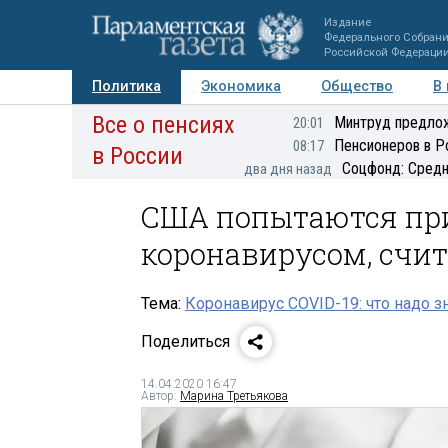
Издание
Федерального Собран
Российской Федераци
Политика
Экономика
Общество
В
Все о пенсиях
Фото
Авторы
Персоны
Мнения
Регионы
Минтруд предлож
20:01
Пенсионеров в Р
08:17
в России
Соцфонд: Средн
два дня назад
США попытаются при
коронавирусом, счи
Тема:
Коронавирус COVID-19: что надо з
Поделиться
14.04.2020 16:47
Автор:
Марина Третьякова