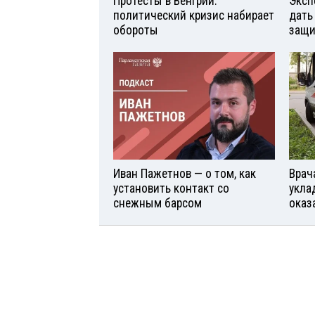
Протесты в Венгрии:
Эксп
политический кризис набирает
дать
обороты
защи
Иван Пажетнов — о том, как
Врач
установить контакт со
укла
снежным барсом
оказ