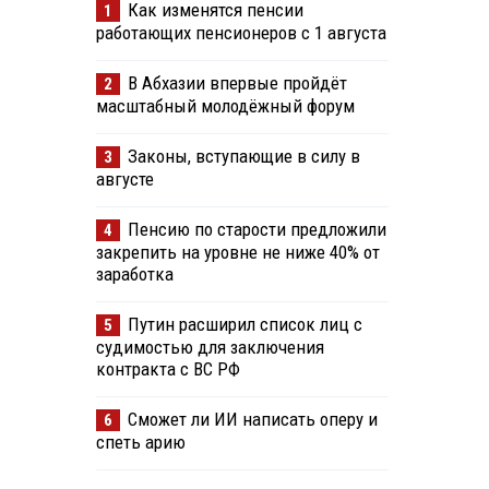
Как изменятся пенсии
1
работающих пенсионеров с 1 августа
В Абхазии впервые пройдёт
2
масштабный молодёжный форум
Законы, вступающие в силу в
3
августе
Пенсию по старости предложили
4
закрепить на уровне не ниже 40% от
заработка
Путин расширил список лиц с
5
судимостью для заключения
контракта с ВС РФ
Сможет ли ИИ написать оперу и
6
спеть арию