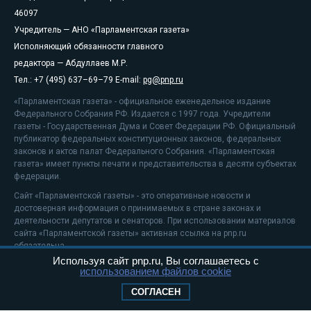
46097
Учредитель — АНО «Парламентская газета»
Исполняющий обязанности главного
редактора — Абдуллаев М.Р.
Тел.: +7 (495) 637–69–79 E-mail:
pg@pnp.ru
«Парламентская газета» - официальное еженедельное издание
Федерального Собрания РФ. Издается с 1997 года. Учредители
газеты - Государственная Дума и Совет Федерации РФ. Официальный
публикатор федеральных конституционных законов, федеральных
законов и актов палат Федерального Собрания. «Парламентская
газета» имеет пункты печати и представительства в десяти субъектах
федерации.
Сайт «Парламентской газеты» - это оперативные новости и
достоверная информация о принимаемых в стране законах и
деятельности депутатов и сенаторов. При использовании материалов
сайта «Парламентской газеты» активная ссылка на pnp.ru
обязательна.
Используя сайт pnp.ru, Вы соглашаетесь с
На информационном ресурсе применяются
рекомендательные
использованием файлов cookie
технологии
Положение о защите персональных данных
СОГЛАСЕН