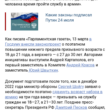
человека время пройти службу в армии».
Какие законы подписал
Путин 24 июля
Как писала «Парламентская газета», 13 марта
в
Госдуму внесли законопроект
о поэтапном
повышении нижнего предела призывного возраста с
18 до 21 года, а верхнего — с 27 до 30 лет. Авторами
инициативы выступили Андрей Картаполов, его
первый заместитель в Комитете
Андрей Красов
и
заместитель
Юрий Швыткин
.
Документ подготовили после того, как в декабре
2022 года министр обороны
Сергей Шойгу
заявил о
необходимости поэтапно
сдвинуть возраст набора в
армию
на три года вверх — призывать на службу
граждан не 18—27, а 21—30 лет. Позднее пресс-
секретарь Президента РФ
Дмитрий Песков
сообщил,