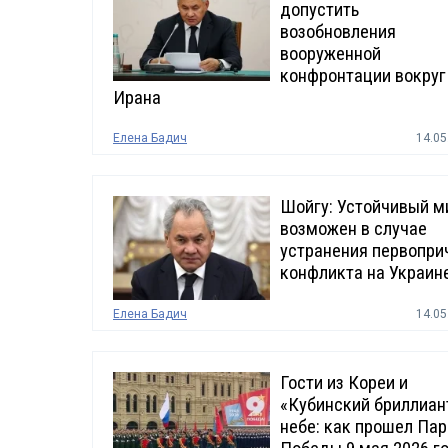
допустить
возобновления
вооруженной
конфронтации вокруг
Ирана
Елена Бадич
14.05
Шойгу: Устойчивый м
возможен в случае
устранения первопри
конфликта на Украин
Елена Бадич
14.05
Гости из Кореи и
«Кубинский бриллиан
небе: как прошел Па