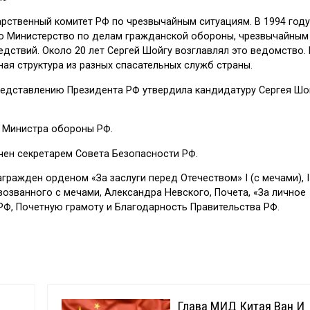
арственный комитет РФ по чрезвычайным ситуациям. В 1994 году
о Министерство по делам гражданской обороны, чрезвычайным
дствий. Около 20 лет Сергей Шойгу возглавлял это ведомство.
ая структура из разных спасательных служб страны.
редставлению Президента РФ утвердила кандидатуру Сергея Шо
т Министра обороны РФ.
чен секретарем Совета Безопасности РФ.
ажден орденом «За заслуги перед Отечеством» I (с мечами), II 
озванного с мечами, Александра Невского, Почета, «За личное
РФ, Почетную грамоту и Благодарность Правительства РФ.
Глава МИД Китая Ван И