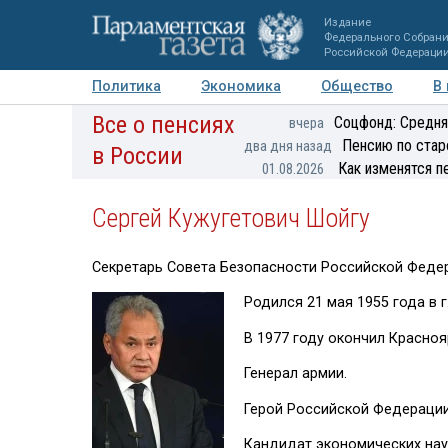
Издание
Федерального Собран
Российской Федераци
Политика
Экономика
Общество
В
Все о пенсиях
Фото
Авторы
Персоны
Мнения
Регионы
Соцфонд: Средня
вчера
Пенсию по стар
два дня назад
в России
Как изменятся п
01.08.2026
Сергей Кужугетович Шойгу
Секретарь Совета Безопасности Российской Феде
Родился 21 мая 1955 года в 
В 1977 году окончил Красноя
Генерал армии.
Герой Российской Федерации
Кандидат экономических нау