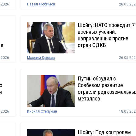
.2026
Павел Любимов
28.05.202
Шойгу: НАТО проводит 7
военных учений,
направленных против
ре
стран ОДКБ
.2026
Максим Крюков
26.05.202
Путин обсудил с
ю
Совбезом развитие
и
отрасли редкоземельны
металлов
.2026
Кирилл Степунин
18.05.202
Шойгу: Под контролем