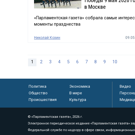
Победы 9 мая 2026 г
в Москве
«Парламентская газета» собрала самые интере
моменты празднества
Николай Козин
09.05
1
2
3
4
5
6
7
8
9
10
Политика
Экономика
Видео
Общество
В мире
Персон
Происшествия
Культура
Медиац
© «Парламентская газета», 2026 г.
Электронное периодическое издание «Парламентская газета» за
Федеральной службе по надзору в сфере связи, информационных