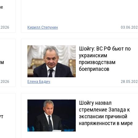
ые
.2026
Кирилл Степунин
03.06.202
Шойгу: ВС РФ бьют по
украинским
ум
производствам
боеприпасов
.2026
Елена Бадич
28.05.202
Шойгу назвал
стремление Запада к
ут
экспансии причиной
напряженности в мире