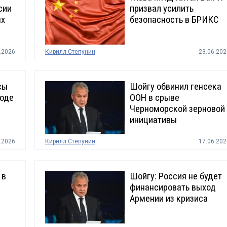
сии
призвал усилить
ых
безопасность в БРИКС
.2026
Кирилл Степунин
23.06.202
сы
Шойгу обвинил генсека
ходе
ООН в срыве
Черноморской зерновой
инициативы
.2026
Кирилл Степунин
17.06.202
 в
Шойгу: Россия не будет
финансировать выход
Армении из кризиса