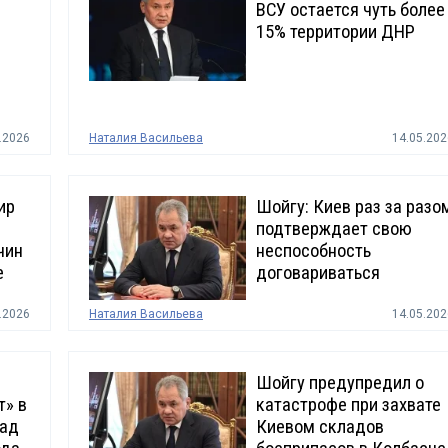
ВСУ остается чуть более
15% территории ДНР
.2026
Наталия Васильева
14.05.202
ир
Шойгу: Киев раз за разо
подтверждает свою
чин
неспособность
е
договариваться
.2026
Наталия Васильева
14.05.202
Шойгу предупредил о
т» в
катастрофе при захвате
рад
Киевом складов