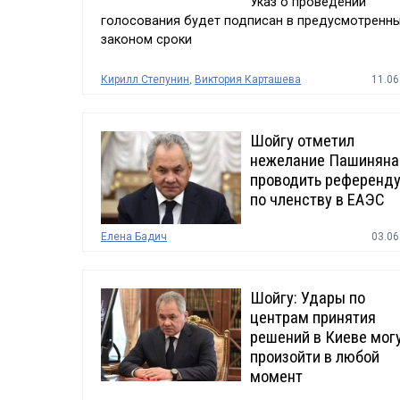
Указ о проведении
голосования будет подписан в предусмотренн
законом сроки
Кирилл Степунин
,
Виктория Карташева
11.06
Шойгу отметил
нежелание Пашиняна
проводить референд
по членству в ЕАЭС
Елена Бадич
03.06
Шойгу: Удары по
центрам принятия
решений в Киеве мог
произойти в любой
момент