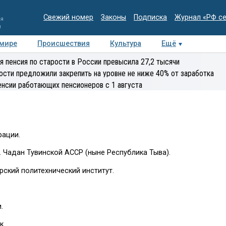
Свежий номер
Законы
Подписка
Журнал «РФ с
ия
и
 мире
Происшествия
Культура
Ещё
Медиацентр
Интервью
Колумнисты
Делова
я пенсия по старости в России превысила 27,2 тысячи
эксперт
ости предложили закрепить на уровне не ниже 40% от заработка
енсии работающих пенсионеров с 1 августа
рации.
г. Чадан Тувинской АССР (ныне Республика Тыва).
рский политехнический институт.
.
к.