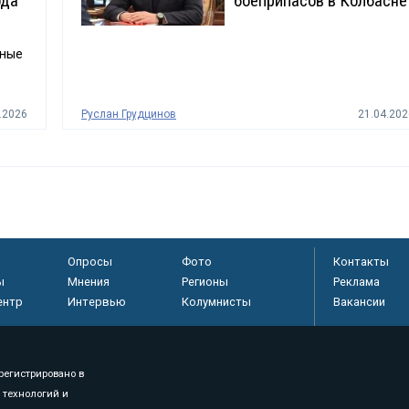
ода
боеприпасов в Колбасне
сные
.2026
Руслан Грудцинов
21.04.202
Опросы
Фото
Контакты
ы
Мнения
Регионы
Реклама
ентр
Интервью
Колумнисты
Вакансии
регистрировано в
 технологий и