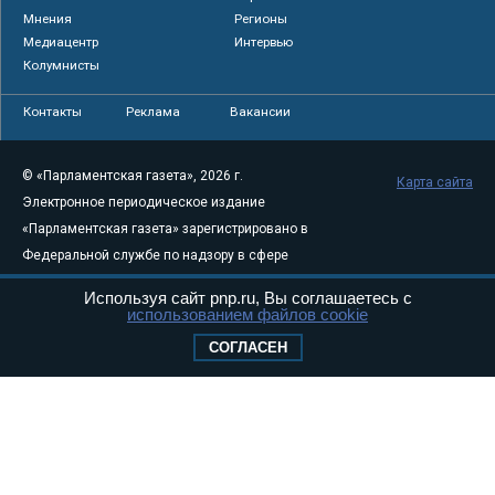
Мнения
Регионы
Медиацентр
Интервью
Колумнисты
Контакты
Реклама
Вакансии
© «Парламентская газета», 2026 г.
Карта сайта
Электронное периодическое издание
«Парламентская газета» зарегистрировано в
Федеральной службе по надзору в сфере
связи, информационных технологий и
Используя сайт pnp.ru, Вы соглашаетесь с
массовых коммуникаций (Роскомнадзор) 05
использованием файлов cookie
августа 2011 года. 18+
СОГЛАСЕН
Свидетельство о регистрации Эл № ФС77-
46097
Учредитель — АНО «Парламентская газета»
Исполняющий обязанности главного
редактора — Абдуллаев М.Р.
Тел.: +7 (495) 637–69–79 E-mail:
pg@pnp.ru