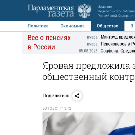
Издание
Федерального Собран
Российской Федераци
Политика
Экономика
Общество
В
Все о пенсиях
Фото
Авторы
Персоны
Мнения
Регионы
Минтруд предлож
вчера
Пенсионеров в Р
вчера
в России
Соцфонд: Средня
05.08.2026
Яровая предложила 
общественный контр
Поделиться
30.10.2017 13:12