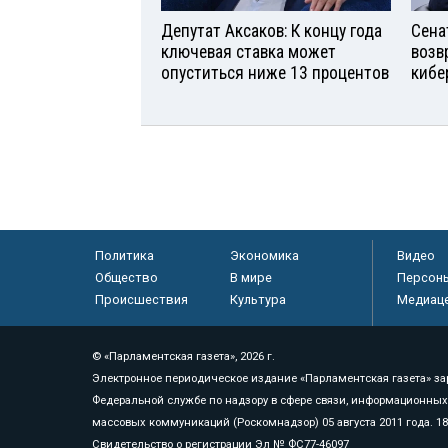
Депутат Аксаков: К концу года
Сена
ключевая ставка может
возв
опуститься ниже 13 процентов
кибе
Политика
Экономика
Видео
Общество
В мире
Персон
Происшествия
Культура
Медиац
© «Парламентская газета», 2026 г.
Электронное периодическое издание «Парламентская газета» за
Федеральной службе по надзору в сфере связи, информационных
массовых коммуникаций (Роскомнадзор) 05 августа 2011 года. 1
Свидетельство о регистрации Эл № ФС77-46097