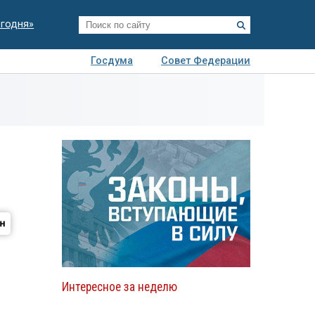
егодня»
Госдума
Совет Федерации
я
Авто
Недвижимость
Технологии
иза
Интересное за неделю