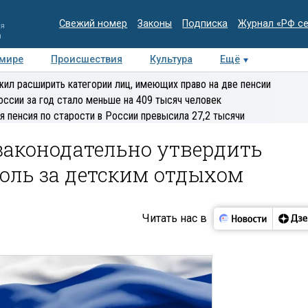
Свежий номер
Законы
Подписка
Журнал «РФ с
ия
и
 мире
Происшествия
Культура
Ещё
Медиацентр
Интервью
Колумнисты
Делова
ил расширить категории лиц, имеющих право на две пенсии
эксперт
оссии за год стало меньше на 409 тысяч человек
я пенсия по старости в России превысила 27,2 тысячи
законодательно утвердить
оль за детским отдыхом
Читать нас в