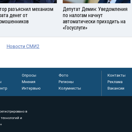
тор разъяснил механизм
Депутат Демин: Уведомления
рата денег от
по налогам начнут
рмошенников
автоматически приходить на
«Госуслуги»
Новости СМИ2
Опросы
Фото
Контакты
ы
Мнения
Регионы
Реклама
ентр
Интервью
Колумнисты
Вакансии
регистрировано в
 технологий и
8+