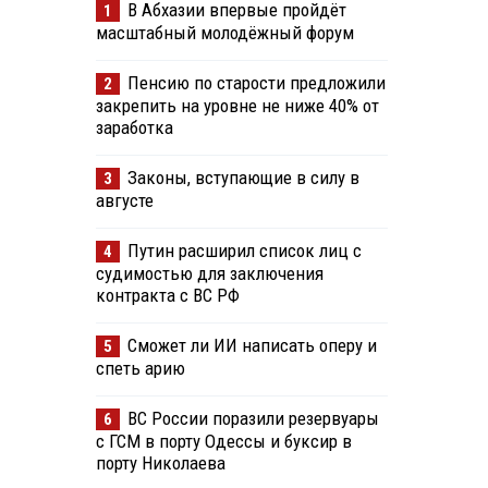
В Абхазии впервые пройдёт
1
масштабный молодёжный форум
Пенсию по старости предложили
2
закрепить на уровне не ниже 40% от
заработка
Законы, вступающие в силу в
3
августе
Путин расширил список лиц с
4
судимостью для заключения
контракта с ВС РФ
Сможет ли ИИ написать оперу и
5
спеть арию
ВС России поразили резервуары
6
с ГСМ в порту Одессы и буксир в
порту Николаева