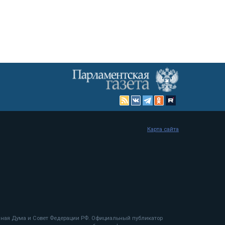
Карта сайта
енная Дума и Совет Федерации РФ. Официальный публикатор