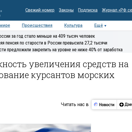
Свежий номер
Законы
Подписка
Журнал «РФ с
ия
и
 мире
Происшествия
Культура
Ещё
Медиацентр
Интервью
Колумнисты
Делова
оссии за год стало меньше на 409 тысяч человек
эксперт
яя пенсия по старости в России превысила 27,2 тысячи
сти предложили закрепить на уровне не ниже 40% от заработка
жность увеличения средств на
ование курсантов морских
Читать нас в