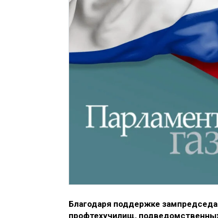
Благодаря поддержке зампредседа
профтехучилищ, подведомственных