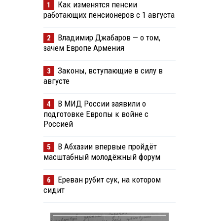
Как изменятся пенсии
1
работающих пенсионеров с 1 августа
Владимир Джабаров — о том,
2
зачем Европе Армения
Законы, вступающие в силу в
3
августе
В МИД России заявили о
4
подготовке Европы к войне с
Россией
В Абхазии впервые пройдёт
5
масштабный молодёжный форум
Ереван рубит сук, на котором
6
сидит