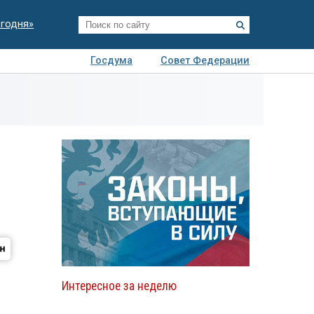
егодня»
Госдума
Совет Федерации
я
Авто
Недвижимость
Технологии
иза
Интересное за неделю