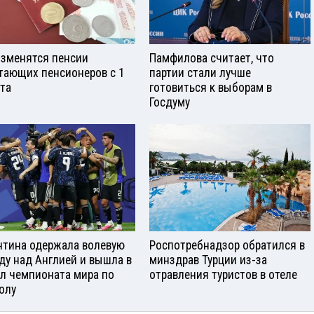
изменятся пенсии
Памфилова считает, что
тающих пенсионеров с 1
партии стали лучше
ста
готовиться к выборам в
Госдуму
нтина одержала волевую
Роспотребнадзор обратился в
ду над Англией и вышла в
минздрав Турции из-за
л чемпионата мира по
отравления туристов в отеле
олу