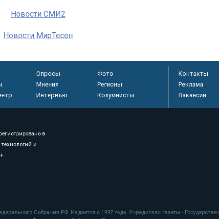
Новости СМИ2
Новости МирТесен
Опросы
Фото
Контакты
ы
Мнения
Регионы
Реклама
ентр
Интервью
Колумнисты
Вакансии
регистрировано в
 технологий и
8+
.
дерального Собрания РФ. Издается с 1997 года. Учредители газеты - Государств