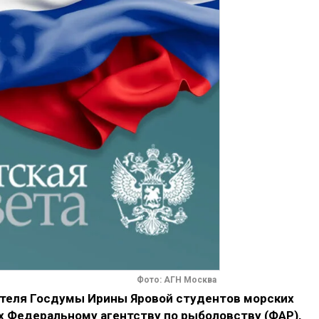
Фото: АГН Москва
теля Госдумы Ирины Яровой студентов морских
 Федеральному агентству по рыболовству (ФАР),