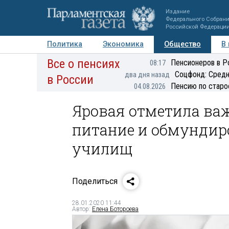
Издание
Федерального Собран
Российской Федераци
Политика
Экономика
Общество
В
Все о пенсиях
Фото
Авторы
Персоны
Мнения
Регионы
Пенсионеров в Р
08:17
Соцфонд: Средн
два дня назад
в России
Пенсию по старо
04.08.2026
Яровая отметила ва
питание и обмундир
училищ
Поделиться
28.01.2020 11:44
Автор:
Елена Ботороева