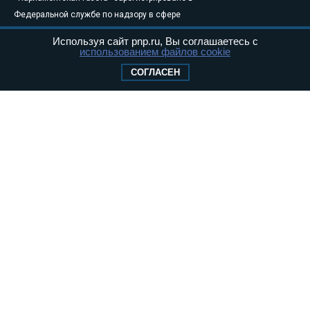
Федеральной службе по надзору в сфере
связи, информационных технологий и
Используя сайт pnp.ru, Вы соглашаетесь с
массовых коммуникаций (Роскомнадзор) 05
использованием файлов cookie
августа 2011 года. 18+
СОГЛАСЕН
Свидетельство о регистрации Эл № ФС77-
46097
Учредитель — АНО «Парламентская газета»
Исполняющий обязанности главного
редактора — Абдуллаев М.Р.
Тел.: +7 (495) 637–69–79 E-mail:
pg@pnp.ru
«Парламентская газета» - официальное еженедельное издание
Федерального Собрания РФ. Издается с 1997 года. Учредители
газеты - Государственная Дума и Совет Федерации РФ. Официальный
публикатор федеральных конституционных законов, федеральных
законов и актов палат Федерального Собрания. «Парламентская
газета» имеет пункты печати и представительства в десяти субъектах
федерации.
Сайт «Парламентской газеты» - это оперативные новости и
достоверная информация о принимаемых в стране законах и
деятельности депутатов и сенаторов. При использовании материалов