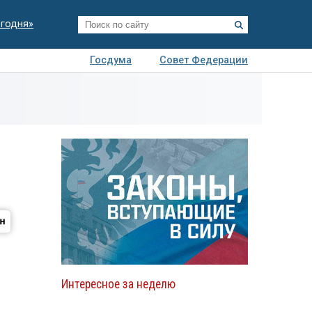
егодня»
Госдума
Совет Федерации
я
Авто
Недвижимость
Технологии
иза
Интересное за неделю