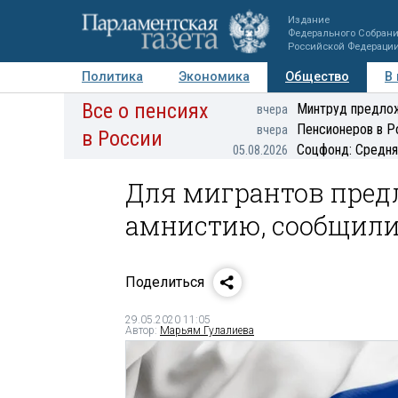
Издание
Федерального Собран
Российской Федераци
Политика
Экономика
Общество
В
Все о пенсиях
Фото
Авторы
Персоны
Мнения
Регионы
Минтруд предлож
вчера
Пенсионеров в Р
вчера
в России
Соцфонд: Средня
05.08.2026
Для мигрантов пред
амнистию, сообщил
Поделиться
29.05.2020 11:05
Автор:
Марьям Гулалиева