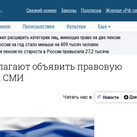
Свежий номер
Законы
Подписка
Журнал «РФ с
ия
и
 мире
Происшествия
Культура
Ещё
Медиацентр
Интервью
Колумнисты
Делова
ил расширить категории лиц, имеющих право на две пенсии
эксперт
оссии за год стало меньше на 409 тысяч человек
я пенсия по старости в России превысила 27,2 тысячи
лагают объявить правовую
и СМИ
Читать нас в