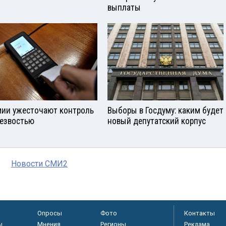
выплаты
мии ужесточают контроль
Выборы в Госдуму: каким будет
резвостью
новый депутатский корпус
Новости СМИ2
Опросы
Фото
Контакты
ы
Мнения
Регионы
Реклама