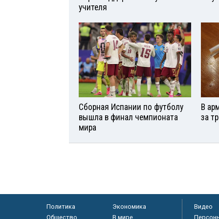
учителя
Сборная Испании по футболу
В ар
вышла в финал чемпионата
за т
мира
Политика
Экономика
Видео
Общество
В мире
Персон