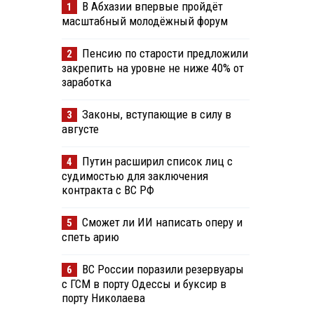
В Абхазии впервые пройдёт
1
масштабный молодёжный форум
Пенсию по старости предложили
2
закрепить на уровне не ниже 40% от
заработка
Законы, вступающие в силу в
3
августе
Путин расширил список лиц с
4
судимостью для заключения
контракта с ВС РФ
Сможет ли ИИ написать оперу и
5
спеть арию
ВС России поразили резервуары
6
с ГСМ в порту Одессы и буксир в
порту Николаева