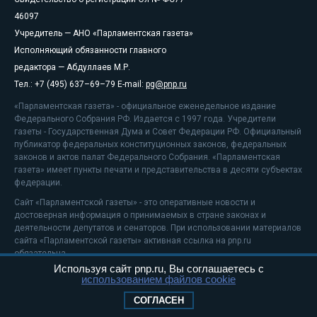
46097
Учредитель — АНО «Парламентская газета»
Исполняющий обязанности главного
редактора — Абдуллаев М.Р.
Тел.: +7 (495) 637–69–79 E-mail:
pg@pnp.ru
«Парламентская газета» - официальное еженедельное издание
Федерального Собрания РФ. Издается с 1997 года. Учредители
газеты - Государственная Дума и Совет Федерации РФ. Официальный
публикатор федеральных конституционных законов, федеральных
законов и актов палат Федерального Собрания. «Парламентская
газета» имеет пункты печати и представительства в десяти субъектах
федерации.
Сайт «Парламентской газеты» - это оперативные новости и
достоверная информация о принимаемых в стране законах и
деятельности депутатов и сенаторов. При использовании материалов
сайта «Парламентской газеты» активная ссылка на pnp.ru
обязательна.
Используя сайт pnp.ru, Вы соглашаетесь с
На информационном ресурсе применяются
рекомендательные
использованием файлов cookie
технологии
Положение о защите персональных данных
СОГЛАСЕН