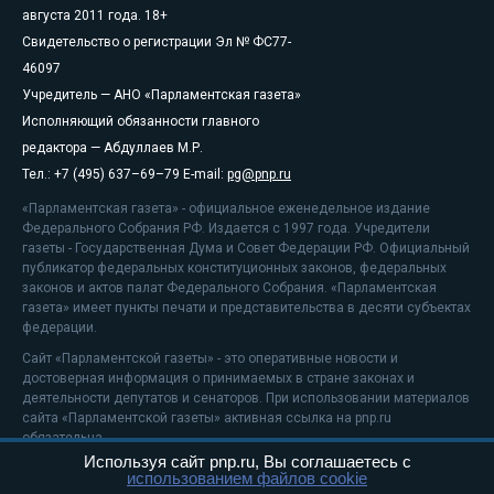
августа 2011 года. 18+
Свидетельство о регистрации Эл № ФС77-
46097
Учредитель — АНО «Парламентская газета»
Исполняющий обязанности главного
редактора — Абдуллаев М.Р.
Тел.: +7 (495) 637–69–79 E-mail:
pg@pnp.ru
«Парламентская газета» - официальное еженедельное издание
Федерального Собрания РФ. Издается с 1997 года. Учредители
газеты - Государственная Дума и Совет Федерации РФ. Официальный
публикатор федеральных конституционных законов, федеральных
законов и актов палат Федерального Собрания. «Парламентская
газета» имеет пункты печати и представительства в десяти субъектах
федерации.
Сайт «Парламентской газеты» - это оперативные новости и
достоверная информация о принимаемых в стране законах и
деятельности депутатов и сенаторов. При использовании материалов
сайта «Парламентской газеты» активная ссылка на pnp.ru
обязательна.
Используя сайт pnp.ru, Вы соглашаетесь с
На информационном ресурсе применяются
рекомендательные
использованием файлов cookie
технологии