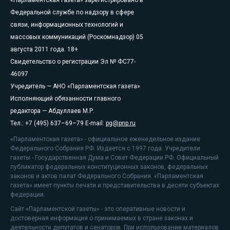
Федеральной службе по надзору в сфере
связи, информационных технологий и
массовых коммуникаций (Роскомнадзор) 05
августа 2011 года. 18+
Свидетельство о регистрации Эл № ФС77-
46097
Учредитель — АНО «Парламентская газета»
Исполняющий обязанности главного
редактора — Абдуллаев М.Р.
Тел.: +7 (495) 637–69–79 E-mail:
pg@pnp.ru
«Парламентская газета» - официальное еженедельное издание
Федерального Собрания РФ. Издается с 1997 года. Учредители
газеты - Государственная Дума и Совет Федерации РФ. Официальный
публикатор федеральных конституционных законов, федеральных
законов и актов палат Федерального Собрания. «Парламентская
газета» имеет пункты печати и представительства в десяти субъектах
федерации.
Сайт «Парламентской газеты» - это оперативные новости и
достоверная информация о принимаемых в стране законах и
деятельности депутатов и сенаторов. При использовании материалов