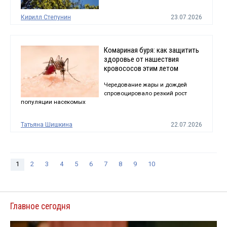
Кирилл Степунин
23.07.2026
Комариная буря: как защитить
здоровье от нашествия
кровососов этим летом
Чередование жары и дождей
спровоцировало резкий рост
популяции насекомых
Татьяна Шишкина
22.07.2026
1
2
3
4
5
6
7
8
9
10
Главное сегодня