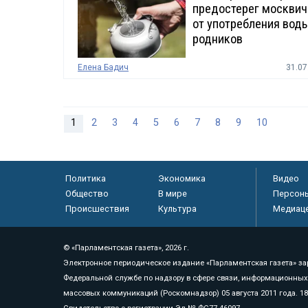
предостерег москвич
от употребления воды
родников
Елена Бадич
31.07
1
2
3
4
5
6
7
8
9
10
Политика
Экономика
Видео
Общество
В мире
Персон
Происшествия
Культура
Медиац
© «Парламентская газета», 2026 г.
Электронное периодическое издание «Парламентская газета» за
Федеральной службе по надзору в сфере связи, информационных
массовых коммуникаций (Роскомнадзор) 05 августа 2011 года. 1