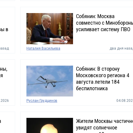
Собянин: Москва
совместно с Миноборон
вы в
усиливает систему ПВО
назад
Наталия Васильева
два дня наза
ны,
Собянин: В сторону
ся
Московского региона 4
августа летели 184
беспилотника
.2026
Руслан Грудцинов
04.08.202
в
Жители Москвы частичн
увидят солнечное