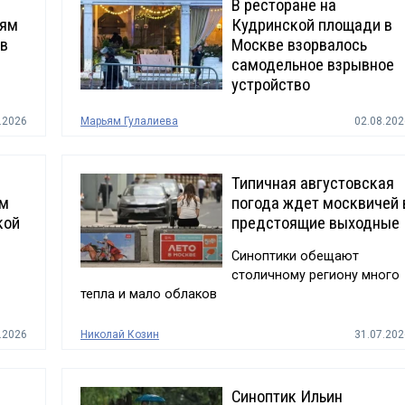
В ресторане на
ьям
Кудринской площади в
 в
Москве взорвалось
самодельное взрывное
устройство
.2026
Марьям Гулалиева
02.08.202
Типичная августовская
ом
погода ждет москвичей 
кой
предстоящие выходные
Синоптики обещают
столичному региону много
тепла и мало облаков
.2026
Николай Козин
31.07.202
Синоптик Ильин