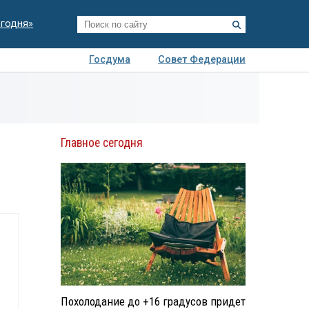
егодня»
Госдума
Совет Федерации
я
Авто
Недвижимость
Технологии
иза
Главное сегодня
Похолодание до +16 градусов придет