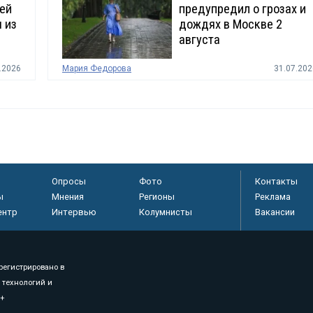
ей
предупредил о грозах и
 из
дождях в Москве 2
августа
.2026
Мария Федорова
31.07.202
Опросы
Фото
Контакты
ы
Мнения
Регионы
Реклама
ентр
Интервью
Колумнисты
Вакансии
регистрировано в
 технологий и
8+