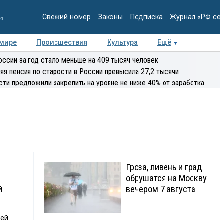
Свежий номер
Законы
Подписка
Журнал «РФ с
ия
и
 мире
Происшествия
Культура
Ещё
Медиацентр
Интервью
Колумнисты
Делова
оссии за год стало меньше на 409 тысяч человек
эксперт
яя пенсия по старости в России превысила 27,2 тысячи
сти предложили закрепить на уровне не ниже 40% от заработка
Гроза, ливень и град
обрушатся на Москву
й
вечером 7 августа
лей