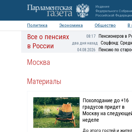
Издание
Федерального Собран
Российской Федераци
Политика
Экономика
Общество
В
Все о пенсиях
Фото
Авторы
Персоны
Мнения
Регионы
Пенсионеров в Р
08:17
Соцфонд: Средн
два дня назад
в России
Пенсию по старо
04.08.2026
Москва
Материалы
Похолодание до +16
градусов придет в
Москву на следующе
неделе
До этого гостей и жите