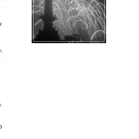
ы
д
6
о