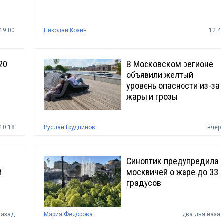
19:00
Николай Козин
12:4
20
В Московском регионе
объявили желтый
уровень опасности из-за
жары и грозы
10:18
Руслан Грудцинов
вчер
Синоптик предупредила
й
москвичей о жаре до 33
градусов
назад
Мария Федорова
два дня наза