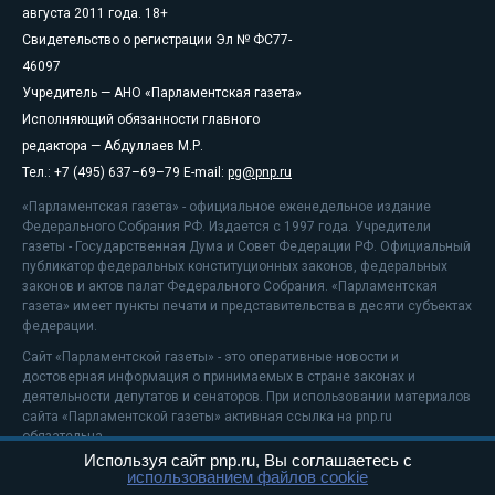
августа 2011 года. 18+
Свидетельство о регистрации Эл № ФС77-
46097
Учредитель — АНО «Парламентская газета»
Исполняющий обязанности главного
редактора — Абдуллаев М.Р.
Тел.: +7 (495) 637–69–79 E-mail:
pg@pnp.ru
«Парламентская газета» - официальное еженедельное издание
Федерального Собрания РФ. Издается с 1997 года. Учредители
газеты - Государственная Дума и Совет Федерации РФ. Официальный
публикатор федеральных конституционных законов, федеральных
законов и актов палат Федерального Собрания. «Парламентская
газета» имеет пункты печати и представительства в десяти субъектах
федерации.
Сайт «Парламентской газеты» - это оперативные новости и
достоверная информация о принимаемых в стране законах и
деятельности депутатов и сенаторов. При использовании материалов
сайта «Парламентской газеты» активная ссылка на pnp.ru
обязательна.
Используя сайт pnp.ru, Вы соглашаетесь с
На информационном ресурсе применяются
рекомендательные
использованием файлов cookie
технологии