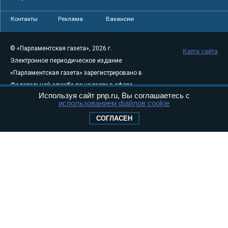
Контакты
Реклама
Вакансии
© «Парламентская газета», 2026 г.
Карта сайта
Электронное периодическое издание
«Парламентская газета» зарегистрировано в
Федеральной службе по надзору в сфере
Используя сайт pnp.ru, Вы соглашаетесь с
связи, информационных технологий и
использованием файлов cookie
массовых коммуникаций (Роскомнадзор) 05
СОГЛАСЕН
августа 2011 года. 18+
Свидетельство о регистрации Эл № ФС77-
46097
Учредитель — АНО «Парламентская газета»
Исполняющий обязанности главного
редактора — Абдуллаев М.Р.
Тел.: +7 (495) 637–69–79 E-mail:
pg@pnp.ru
«Парламентская газета» - официальное еженедельное издание
Федерального Собрания РФ. Издается с 1997 года. Учредители