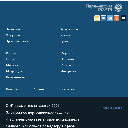
Политика
Экономика
Общество
В мире
Происшествия
Культура
Видео
Опросы
Фото
Персоны
Мнения
Регионы
Медиацентр
Интервью
Колумнисты
Контакты
Реклама
Вакансии
© «Парламентская газета», 2026 г.
Карта сайта
Электронное периодическое издание
«Парламентская газета» зарегистрировано в
Федеральной службе по надзору в сфере