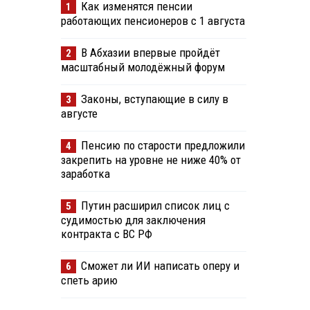
Как изменятся пенсии
1
работающих пенсионеров с 1 августа
В Абхазии впервые пройдёт
2
масштабный молодёжный форум
Законы, вступающие в силу в
3
августе
Пенсию по старости предложили
4
закрепить на уровне не ниже 40% от
заработка
Путин расширил список лиц с
5
судимостью для заключения
контракта с ВС РФ
Сможет ли ИИ написать оперу и
6
спеть арию