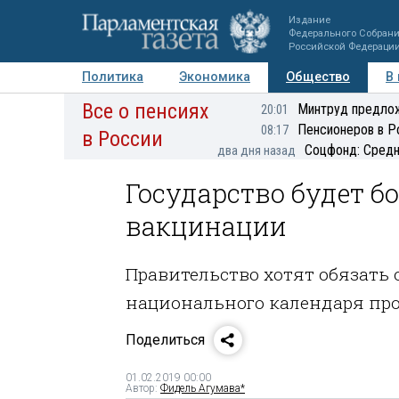
Издание
Федерального Собран
Российской Федераци
Политика
Экономика
Общество
В
Все о пенсиях
Фото
Авторы
Персоны
Мнения
Регионы
Минтруд предлож
20:01
Пенсионеров в Р
08:17
в России
Соцфонд: Средн
два дня назад
Государство будет б
вакцинации
Правительство хотят обязать
национального календаря пр
Поделиться
01.02.2019 00:00
Автор:
Фидель Агумава*