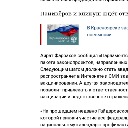
Паникёров и кликуш ждёт от
В Красноярске з
пневмонии
Айрат Фаррахов сообщил «Парламентско
пакета законопроектов, направленных 
Следующим шагом должно стать введен
распространяет в Интернете и СМИ за
вакцинировании. А другая законодател
позволит привлекать к ответственнос
вакцинации и недостоверное отражени
«На прошедшем недавно Гайдаровском
которой приняли участие все федерал
национальному календарю профилактич