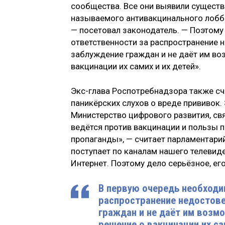
сообщества. Все они выявили существ
называемого антивакцинального лобби,
— посетовал законодатель. — Поэтому
ответственности за распространение 
заблуждение граждан и не даёт им в
вакцинации их самих и их детей».
Экс-глава Роспотребнадзора также с
паникёрских слухов о вреде прививок
Министерство цифрового развития, св
ведётся против вакцинации и пользы п
пропаганды», — считает парламентари
поступает по каналам нашего телевиде
Интернет. Поэтому дело серьёзное, ег
В первую очередь необходи
распространение недостове
граждан и не даёт им возм
решение о вакцинации их сам