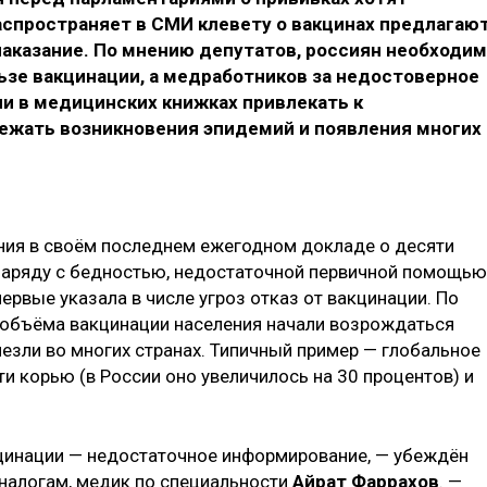
 распространяет в СМИ клевету о вакцинах предлагаю
наказание. По мнению депутатов, россиян необходи
ьзе вакцинации, а медработников за недостоверное
и в медицинских книжках привлекать к
бежать возникновения эпидемий и появления многих
ния в своём последнем ежегодном докладе о десяти
наряду с бедностью, недостаточной первичной помощью
рвые указала в числе угроз отказ от вакцинации. По
 объёма вакцинации населения начали возрождаться
езли во многих странах. Типичный пример — глобальное
и корью (в России оно увеличилось на 30 процентов) и
кцинации — недостаточное информирование, — убеждён
налогам, медик по специальности
Айрат Фаррахов
. —