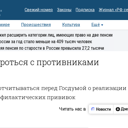
Свежий номер
Законы
Подписка
Журнал «РФ с
ия
и
 мире
Происшествия
Культура
Ещё
Медиацентр
Интервью
Колумнисты
Делова
ил расширить категории лиц, имеющих право на две пенсии
эксперт
оссии за год стало меньше на 409 тысяч человек
яя пенсия по старости в России превысила 27,2 тысячи
ороться с противниками
 отчитываться перед Госдумой о реализации
офилактических прививок
Читать нас в