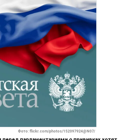
Фото: flickr.com/photos/152097924@N07/
 перед парламентариями о прививках хотят