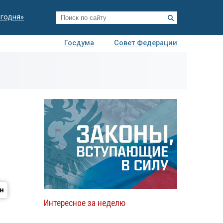
егодня»
Госдума
Совет Федерации
я
Авто
Недвижимость
Технологии
иза
Интересное за неделю