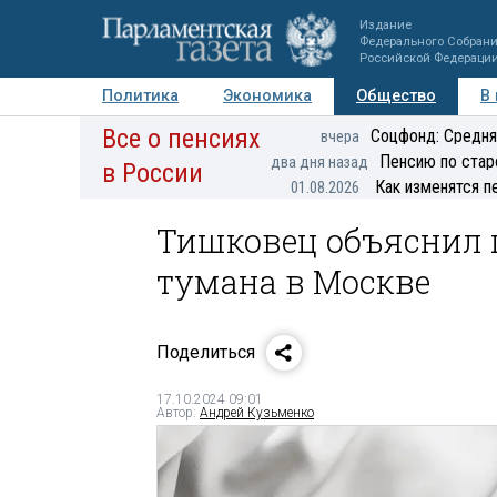
Издание
Федерального Собран
Российской Федераци
Политика
Экономика
Общество
В
Все о пенсиях
Фото
Авторы
Персоны
Мнения
Регионы
Соцфонд: Средня
вчера
Пенсию по стар
два дня назад
в России
Как изменятся п
01.08.2026
Тишковец объяснил 
тумана в Москве
Поделиться
17.10.2024 09:01
Автор:
Андрей Кузьменко