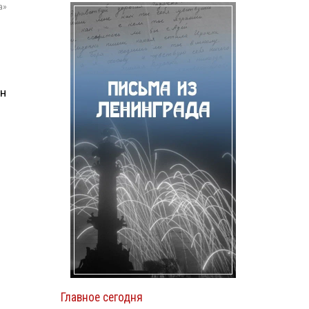
а»
ан
Главное сегодня