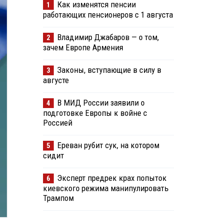
Как изменятся пенсии
1
работающих пенсионеров с 1 августа
Владимир Джабаров — о том,
2
зачем Европе Армения
Законы, вступающие в силу в
3
августе
В МИД России заявили о
4
подготовке Европы к войне с
Россией
Ереван рубит сук, на котором
5
сидит
Эксперт предрек крах попыток
6
киевского режима манипулировать
Трампом