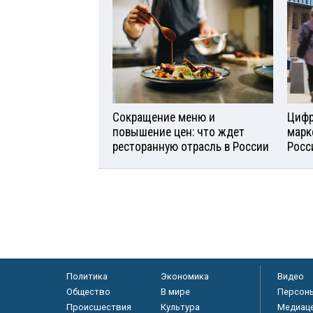
Сокращение меню и
Цифр
повышение цен: что ждет
марк
ресторанную отрасль в России
Росс
Политика
Экономика
Видео
Общество
В мире
Персон
Происшествия
Культура
Медиац