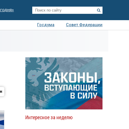
егодня»
Госдума
Совет Федерации
я
Авто
Недвижимость
Технологии
иза
Интересное за неделю