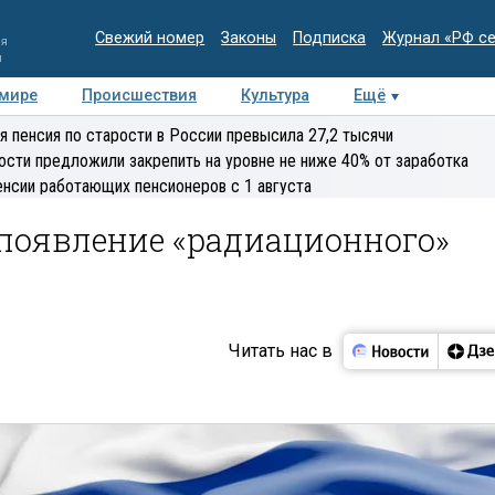
Свежий номер
Законы
Подписка
Журнал «РФ с
ия
и
 мире
Происшествия
Культура
Ещё
Медиацентр
Интервью
Колумнисты
Делова
я пенсия по старости в России превысила 27,2 тысячи
эксперт
ости предложили закрепить на уровне не ниже 40% от заработка
енсии работающих пенсионеров с 1 августа
появление «радиационного»
Читать нас в