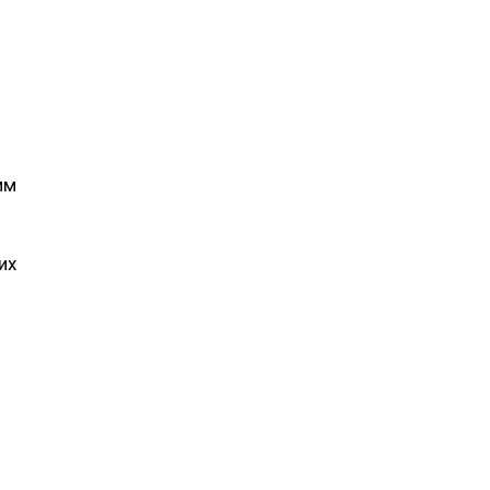
им
их