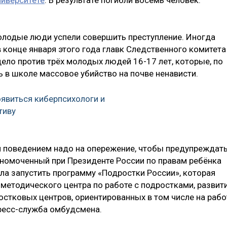
 молодые люди успели совершить преступление. Иногда
в конце января этого года главк Следственного комитета
ело против трёх молодых людей 16-17 лет, которые, по
ь в школе массовое убийство на почве ненависти.
оявиться киберпсихологи и
тиву
м поведением надо на опережение, чтобы предупреждат
лномоченный при Президенте России по правам ребёнка
ла запустить программу «Подростки России», которая
методического центра по работе с подростками, развит
остковых центров, ориентированных в том числе на рабо
пресс-служба омбудсмена.