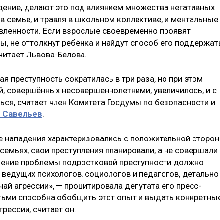
ение, делают это под влиянием множества негативных
в семье, и травля в школьном коллективе, и ментальные
авленности. Если взрослые своевременно проявят
ы, не оттолкнут ребёнка и найдут способ его поддержать
читает Львова-Белова.
я преступность сократилась в три раза, но при этом
й, совершённых несовершеннолетними, увеличилось, и с
ься, считает член Комитета Госдумы по безопасности и
 Савельев
.
 нападения характеризовались с положительной сторон
семьях, свои преступления планировали, а не совершали
ешение проблемы подростковой преступности должно
 ведущих психологов, социологов и педагогов, детально
й агрессии», — процитировала депутата его пресс-
детьми способна обобщить этот опыт и выдать конкретны
рессии, считает он.