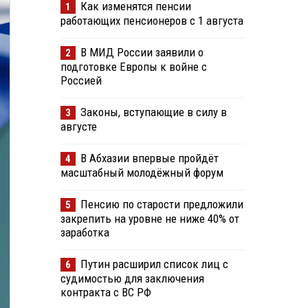
Как изменятся пенсии
1
работающих пенсионеров с 1 августа
В МИД России заявили о
2
подготовке Европы к войне с
Россией
Законы, вступающие в силу в
3
августе
В Абхазии впервые пройдёт
4
масштабный молодёжный форум
Пенсию по старости предложили
5
закрепить на уровне не ниже 40% от
заработка
Путин расширил список лиц с
6
судимостью для заключения
контракта с ВС РФ