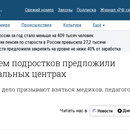
Свежий номер
Законы
Подписка
Журнал «РФ с
ия
и
 мире
Происшествия
Культура
Ещё
Медиацентр
Интервью
Колумнисты
Делова
оссии за год стало меньше на 409 тысяч человек
эксперт
яя пенсия по старости в России превысила 27,2 тысячи
сти предложили закрепить на уровне не ниже 40% от заработка
ем подростков предложили
иальных центрах
а дело призывают взяться медиков, педагог
Читать нас в