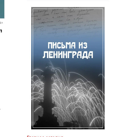
а»
п
,