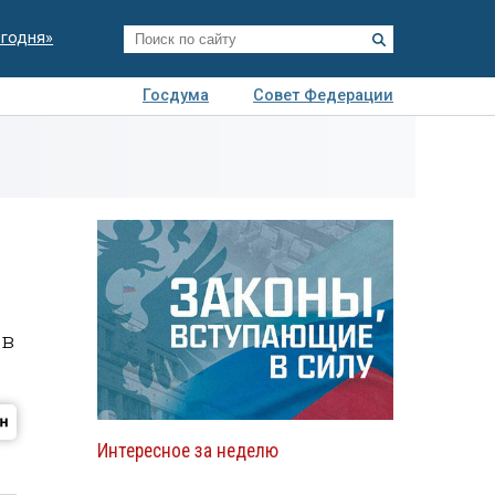
егодня»
Госдума
Совет Федерации
я
Авто
Недвижимость
Технологии
иза
ов
Интересное за неделю