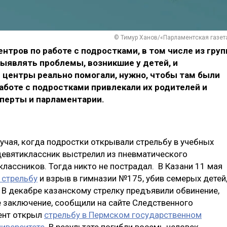
© Тимур Ханов/«Парламентская газет
нтров по работе с подростками, в том числе из груп
ыявлять проблемы, возникшие у детей, и
 центры реально помогали, нужно, чтобы там были
работе с подростками привлекали их родителей и
перты и парламентарии.
лучая, когда подростки открывали стрельбу в учебных
 девятиклассник выстрелил из пневматического
классников. Тогда никто не пострадал. В Казани 11 мая
 стрельбу
и взрыв в гимназии №175, убив семерых детей
. В декабре казанскому стрелку предъявили обвинение,
 заключение, сообщили на сайте Следственного
дент открыл
стрельбу в Пермском государственном
иверситете
. В результате погибли восемь человек.