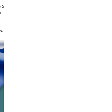
ий
и
».