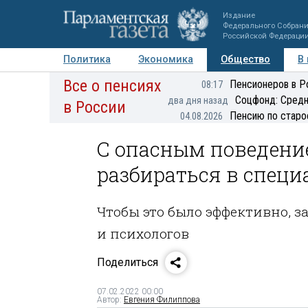
Издание
Федерального Собран
Российской Федераци
Политика
Экономика
Общество
В
Все о пенсиях
Фото
Авторы
Персоны
Мнения
Регионы
Пенсионеров в Р
08:17
Соцфонд: Средн
два дня назад
в России
Пенсию по старо
04.08.2026
С опасным поведени
разбираться в спец
Чтобы это было эффективно, з
и психологов
Поделиться
07.02.2022 00:00
Автор:
Евгения Филиппова