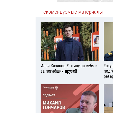
Рекомендуемые материалы
Илья Казаков: Я живу за себя и
Евку
за погибших друзей
подг
резе