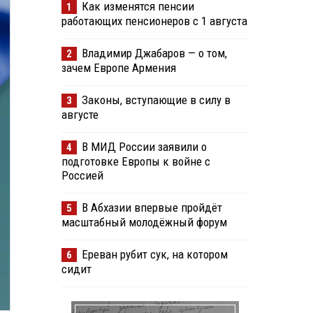
Как изменятся пенсии
1
работающих пенсионеров с 1 августа
Владимир Джабаров — о том,
2
зачем Европе Армения
Законы, вступающие в силу в
3
августе
В МИД России заявили о
4
подготовке Европы к войне с
Россией
В Абхазии впервые пройдёт
5
масштабный молодёжный форум
Ереван рубит сук, на котором
6
сидит