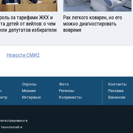
роль за тарифами ЖКХ и
Рак легкого коварен, но его
та детей от вейпов: о чем
можно диагностировать
или депутатов избиратели
вовремя
Новости СМИ2
Опросы
Фото
Контакты
ы
Мнения
Регионы
Реклама
ентр
Интервью
Колумнисты
Вакансии
регистрировано в
 технологий и