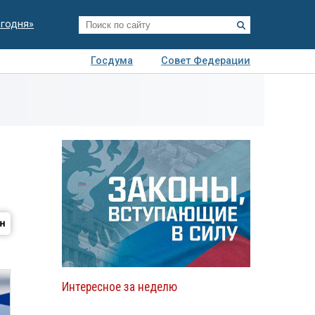
егодня»
Госдума
Совет Федерации
я
Авто
Недвижимость
Технологии
иза
Интересное за неделю