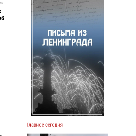
а»
х
Об
Главное сегодня