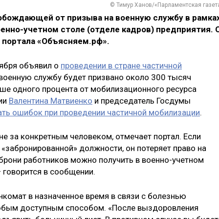
© Тимур Ханов/«Парламентская газет
обождающей от призыва на военную службу в рамка
енно-учетном столе (отделе кадров) предприятия. 
е портала «Объясняем.рф».
ября объявил о
проведении в стране частичной
а военную службу будет призвано около 300 тысяч
льше одного процента от мобилизационного ресурса
ции
Валентина Матвиенко
и председатель Госдумы
ать ошибок при проведении частичной мобилизации
.
не за конкретным человеком, отмечает портал. Если
с «забронированной» должности, он потеряет право на
брони работников можно получить в военно-учетном
— говорится в сообщении.
нкомат в назначенное время в связи с болезнью
юбым доступным способом. «После выздоровления