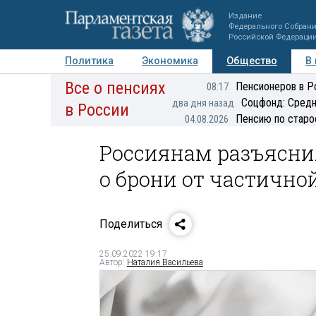
Издание
Федерального Собран
Российской Федераци
Политика
Экономика
Общество
В
Все о пенсиях
Фото
Авторы
Персоны
Мнения
Регионы
Пенсионеров в Р
08:17
Соцфонд: Средн
два дня назад
в России
Пенсию по старо
04.08.2026
Россиянам разъясни
о брони от частичн
Поделиться
25.09.2022 19:17
Автор:
Наталия Васильева