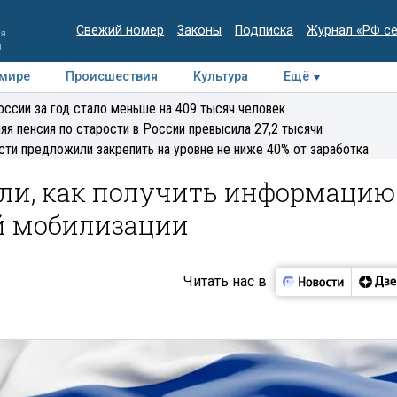
Свежий номер
Законы
Подписка
Журнал «РФ с
ия
и
 мире
Происшествия
Культура
Ещё
Медиацентр
Интервью
Колумнисты
Делова
оссии за год стало меньше на 409 тысяч человек
эксперт
яя пенсия по старости в России превысила 27,2 тысячи
сти предложили закрепить на уровне не ниже 40% от заработка
ли, как получить информацию
ой мобилизации
Читать нас в