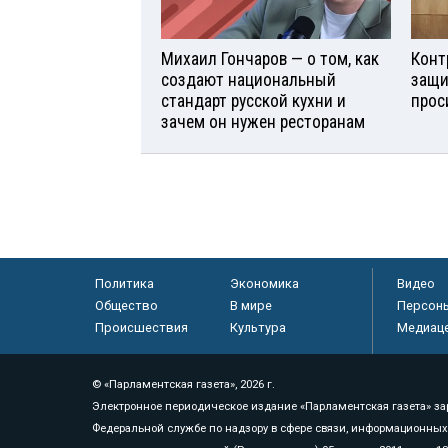
Михаил Гончаров — о том, как
Конт
создают национальный
защи
стандарт русской кухни и
прос
зачем он нужен ресторанам
Политика
Экономика
Видео
Общество
В мире
Персон
Происшествия
Культура
Медиац
© «Парламентская газета», 2026 г.
Электронное периодическое издание «Парламентская газета» за
Федеральной службе по надзору в сфере связи, информационных