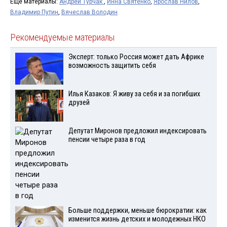
Ещё материалы:
Андрей Турчак
,
Инна Святенко
,
Ярослав Нилов
,
Владимир Путин
,
Вячеслав Володин
Рекомендуемые материалы
Эксперт: только Россия может дать Африке
возможность защитить себя
Илья Казаков: Я живу за себя и за погибших
друзей
Депутат Миронов предложил индексировать
пенсии четыре раза в год
Больше поддержки, меньше бюрократии: как
изменится жизнь детских и молодежных НКО