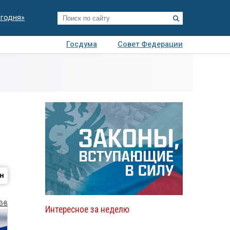
егодня»
Госдума
Совет Федерации
я
Авто
Недвижимость
Технологии
иза
3-8
Интересное за неделю