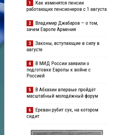
Как изменятся пенсии
1
работающих пенсионеров с 1 августа
Владимир Джабаров — о том,
2
зачем Европе Армения
Законы, вступающие в силу в
3
августе
В МИД России заявили о
4
подготовке Европы к войне с
Россией
В Абхазии впервые пройдёт
5
масштабный молодёжный форум
Ереван рубит сук, на котором
6
сидит