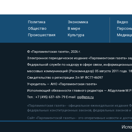
Политика
Экономика
Видео
Общество
В мире
Персон
Происшествия
Культура
Медиац
© «Парламентская газета», 2026 г.
Электронное периодическое издание «Парламентская газета» за
Федеральной службе по надзору в сфере связи, информационных
массовых коммуникаций (Роскомнадзор) 05 августа 2011 года. 1
Свидетельство о регистрации Эл № ФС77-46097
Учредитель — АНО «Парламентская газета»
Исполняющий обязанности главного редактора — Абдуллаев М.Р
Тел.: +7 (495) 637–69–79 E-mail:
pg@pnp.ru
«Парламентская газета» - официальное еженедельное издание Фе
федеральных конституционных законов, федеральных законов и а
Сайт «Парламентской газеты» - это оперативные новости и дост
«Парламентской газеты» активная ссылка на pnp.ru обязательна.
Испо
На информационном ресурсе применяются
рекомендательные т