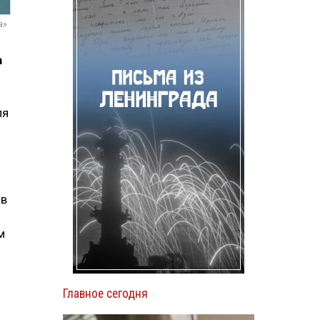
а»
а
ля
ов
м
Главное сегодня