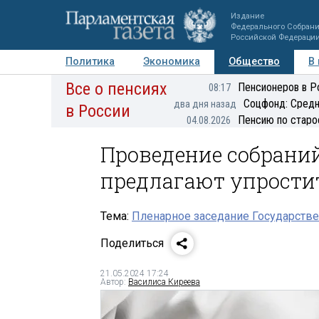
Издание
Федерального Собран
Российской Федераци
Политика
Экономика
Общество
В
Все о пенсиях
Фото
Авторы
Персоны
Мнения
Регионы
Пенсионеров в Р
08:17
Соцфонд: Средн
два дня назад
в России
Пенсию по старо
04.08.2026
Проведение собрани
предлагают упрости
Тема:
Пленарное заседание Государстве
Поделиться
21.05.2024 17:24
Автор:
Василиса Киреева