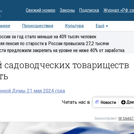
Свежий номер
Законы
Подписка
Журнал «РФ с
ия
и
 мире
Происшествия
Культура
Ещё
Медиацентр
Интервью
Колумнисты
Делова
оссии за год стало меньше на 409 тысяч человек
эксперт
яя пенсия по старости в России превысила 27,2 тысячи
сти предложили закрепить на уровне не ниже 40% от заработка
й садоводческих товариществ
ть
нной Думы 21 мая 2024 года
Читать нас в
Законопроект:
№ 56467