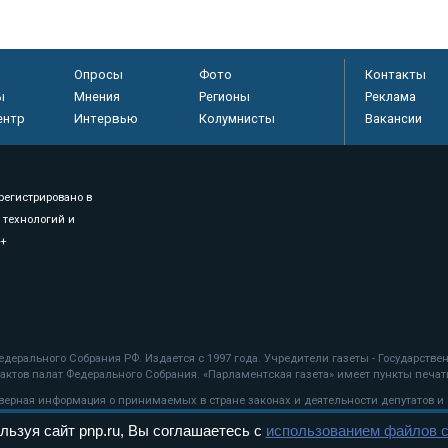
Опросы
Фото
Контакты
ы
Мнения
Регионы
Реклама
ентр
Интервью
Колумнисты
Вакансии
регистрировано в
 технологий и
8+
.
дерального Собрания РФ. Издается с 1997 года. Учредители газеты - Государств
ктов палат Федерального Собрания. «Парламентская газета» имеет пункты печати
оверная информация о принимаемых в стране законах и деятельности депутатов и
льзуя сайт pnp.ru, Вы соглашаетесь с
использованием файлов c
ехнологии