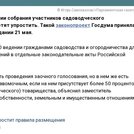
© Игорь Самохвалов/«Парламентская газет
ии собрания участников садоводческого
тят упростить. Такой
законопроект
Госдума принял
дании 21 мая.
О ведении гражданами садоводства и огородничества д
ений в отдельные законодательные акты Российской
ь проведения заочного голосования, но в нем же есть
равомочным, если на нем присутствует более 50 процент
ческого) товарищества, объяснил заместитель
собственности, земельным и имущественным отношения
ростит правила размещения
ы