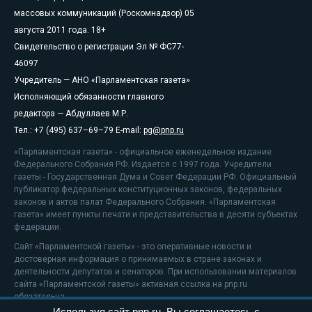
массовых коммуникаций (Роскомнадзор) 05
августа 2011 года. 18+
Свидетельство о регистрации Эл № ФС77-
46097
Учредитель — АНО «Парламентская газета»
Исполняющий обязанности главного
редактора — Абдуллаев М.Р.
Тел.: +7 (495) 637–69–79 E-mail:
pg@pnp.ru
«Парламентская газета» - официальное еженедельное издание
Федерального Собрания РФ. Издается с 1997 года. Учредители
газеты - Государственная Дума и Совет Федерации РФ. Официальный
публикатор федеральных конституционных законов, федеральных
законов и актов палат Федерального Собрания. «Парламентская
газета» имеет пункты печати и представительства в десяти субъектах
федерации.
Сайт «Парламентской газеты» - это оперативные новости и
достоверная информация о принимаемых в стране законах и
деятельности депутатов и сенаторов. При использовании материалов
сайта «Парламентской газеты» активная ссылка на pnp.ru
обязательна.
Используя сайт pnp.ru, Вы соглашаетесь с