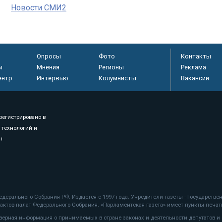
Новости СМИ2
Опросы
Фото
Контакты
ы
Мнения
Регионы
Реклама
ентр
Интервью
Колумнисты
Вакансии
регистрировано в
 технологий и
8+
.
дерального Собрания РФ. Издается с 1997 года. Учредители газеты - Государств
ктов палат Федерального Собрания. «Парламентская газета» имеет пункты печати
оверная информация о принимаемых в стране законах и деятельности депутатов и