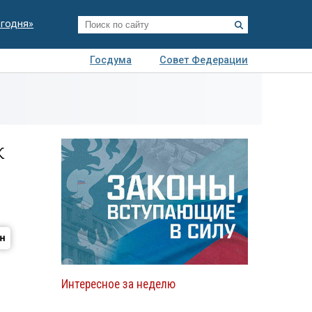
егодня»
Госдума
Совет Федерации
я
Авто
Недвижимость
Технологии
иза
к
Интересное за неделю