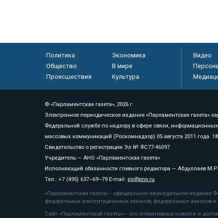
Политика
Экономика
Видео
Общество
В мире
Персон
Происшествия
Культура
Медиац
© «Парламентская газета», 2026 г.
Электронное периодическое издание «Парламентская газета» за
Федеральной службе по надзору в сфере связи, информационных
массовых коммуникаций (Роскомнадзор) 05 августа 2011 года. 1
Свидетельство о регистрации Эл № ФС77-46097
Учредитель — АНО «Парламентская газета»
Исполняющий обязанности главного редактора — Абдуллаев М.Р
Тел.: +7 (495) 637–69–79 E-mail:
pg@pnp.ru
«Парламентская газета» - официальное еженедельное издание Фе
федеральных конституционных законов, федеральных законов и а
Сайт «Парламентской газеты» - это оперативные новости и дост