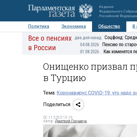
Издание
Федерального Собран
Российской Федераци
Политика
Экономика
Общество
В
Все о пенсиях
Фото
Авторы
Персоны
Мнения
Регионы
Соцфонд: Средн
два дня назад
Пенсию по старо
04.08.2026
в России
Как изменятся п
01.08.2026
Онищенко призвал п
в Турцию
Тема:
Коронавирус COVID-19: что надо з
Поделиться
02.11.2020 15:16
Автор:
Дмитрий Гончарук