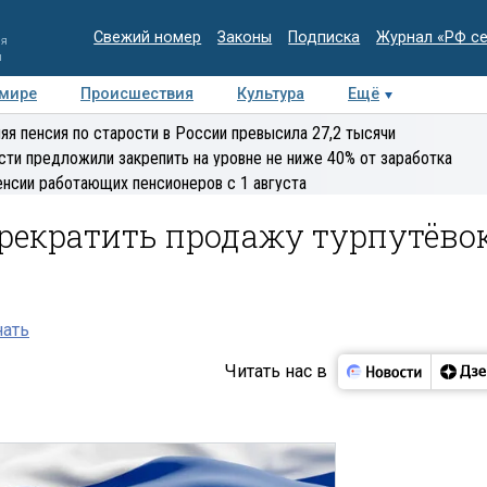
Свежий номер
Законы
Подписка
Журнал «РФ с
ия
и
 мире
Происшествия
Культура
Ещё
Медиацентр
Интервью
Колумнисты
Делова
яя пенсия по старости в России превысила 27,2 тысячи
эксперт
сти предложили закрепить на уровне не ниже 40% от заработка
енсии работающих пенсионеров с 1 августа
рекратить продажу турпутёво
нать
Читать нас в