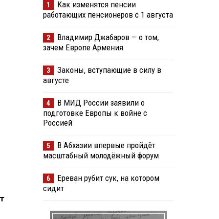
Как изменятся пенсии
1
работающих пенсионеров с 1 августа
Владимир Джабаров — о том,
2
зачем Европе Армения
Законы, вступающие в силу в
3
августе
В МИД России заявили о
4
подготовке Европы к войне с
Россией
В Абхазии впервые пройдёт
5
масштабный молодёжный форум
Ереван рубит сук, на котором
6
сидит
т