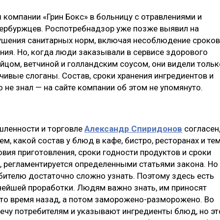
ы компании «Грин Бокс» в больницу с отравлениями и
тербуржцев. Роспотребнадзор уже позже выявил на
ушения санитарных норм, включая несоблюдение сроков
ения. Но, когда люди заказывали в сервисе здорового
йцом, ветчиной и голландским соусом, они видели тольк
чивые слоганы. Состав, сроки хранения ингредиентов и
 не знал — на сайте компании об этом не упомянуто.
шленности и торговле
Александр Спиридонов
согласен
м, какой состав у блюд в кафе, бистро, ресторанах и те
овия приготовления, сроки годности продуктов и сроки
о, регламентируется определенными статьями закона. Но
ителю достаточно сложно узнать. Поэтому здесь есть
ейшей проработки. Людям важно знать, им приносят
то время назад, а потом заморожено-разморожено. Во
тречу потребителям и указывают ингредиенты блюд, но эт