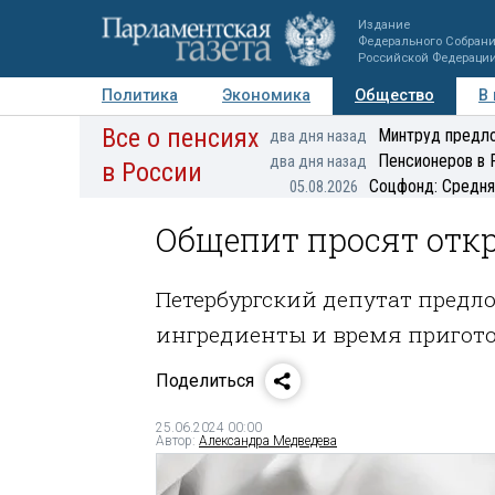
Издание
Федерального Собран
Российской Федераци
Политика
Экономика
Общество
В
Все о пенсиях
Фото
Авторы
Персоны
Мнения
Регионы
Минтруд предло
два дня назад
Пенсионеров в 
два дня назад
в России
Соцфонд: Средня
05.08.2026
Общепит просят отк
Петербургский депутат пред
ингредиенты и время пригото
Поделиться
25.06.2024 00:00
Автор:
Александра Медведева