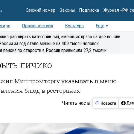
Свежий номер
Законы
Подписка
Журнал «РФ с
ия
и
 мире
Происшествия
Культура
Ещё
Медиацентр
Интервью
Колумнисты
Делова
жил расширить категории лиц, имеющих право на две пенсии
эксперт
России за год стало меньше на 409 тысяч человек
я пенсия по старости в России превысила 27,2 тысячи
рыть личико
ложил Минпромторгу указывать в меню
вления блюд в ресторанах
Читать нас в