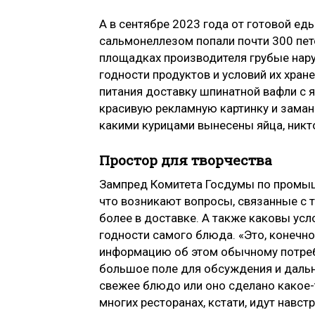
А в сентябре 2023 года от готовой ед
сальмонеллезом попали почти 300 пе
площадках производителя грубые нар
годности продуктов и условий их хран
питания доставку шпинатной вафли с я
красивую рекламную картинку и заман
какими курицами вынесены яйца, никто
Простор для творчества
Зампред Комитета Госдумы по промы
что возникают вопросы, связанные с те
более в доставке. А также каковы усл
годности самого блюда. «Это, конечн
информацию об этом обычному потреб
большое поле для обсуждения и дальн
свежее блюдо или оно сделано какое-
многих ресторанах, кстати, идут навс