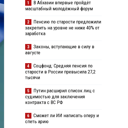
В Абхазии впервые пройдёт
1
масштабный молодёжный форум
Пенсию по старости предложили
2
закрепить на уровне не ниже 40% от
заработка
Законы, вступающие в силу в
3
августе
Соцфонд: Средняя пенсия по
4
старости в России превысила 27,2
тысячи
Путин расширил список лиц с
5
судимостью для заключения
контракта с ВС РФ
Сможет ли ИИ написать оперу и
6
спеть арию