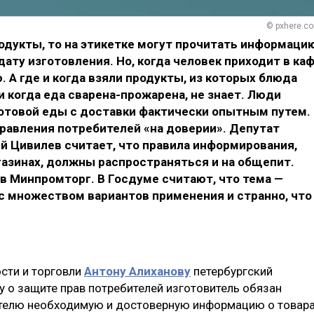
© pxhere.c
одукты, то на этикетке могут прочитать информаци
ату изготовления. Но, когда человек приходит в ка
. А где и когда взяли продукты, из которых блюда
и когда еда сварена-прожарена, не знает. Люди
отовой еды с доставки фактически опытным путем.
равления потребителей «на доверии». Депутат
й Цивилев считает, что правила информирования,
газинах, должны распространяться и на общепит.
 в Минпромторг. В Госдуме считают, что тема —
с множеством вариантов применения и странно, что
сти и торговли
Антону Алиханову
петербургский
у о защите прав потребителей изготовитель обязан
телю необходимую и достоверную информацию о товара