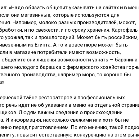
ил: «Надо обязать общепит указывать на сайтах и в ме
если они магазинные, которые используются для
ения. Например, молоко разных производителей, может,
обработки, и по свежести, и по сроку хранения. Картофель
о урожая, так и прошлогодний. Может быть российским,
ривезенным из Египта. А то и вовсе пюре может быть
если в магазине потребители имеют возможность,
 в общепите они лишены возможности узнать — баранина
рошего молодого барашка с фермерского хозяйства горн
твенного производства, например морс, то хорошо бы
а».
ерческой тайне рестораторов и профессиональных
то речь идет не об указании в меню на отдельной страни
тавщиков. Людям важны сведения о происхождении
а. И информация, насколько свежими или хотя бы не
нно перед приготовлением. По его мнению, такой подх
епиту, повысит естественную конкуренцию на этом рын