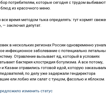
выбор потребителям, которые сегодня с трудом выбивают
 блюд из красочного меню.
 все время методом тыка определять: тут кормят свеже
», — заключил депутат.
овек в нескольких регионах России одновременно узнали
кое инфекционное заболевание с потенциально летальн
истему. Отравление вызывает яд, который в условиях
тывает бактерия клостридия ботулизма. А все потому,
 и Казани отравились готовой едой, которую заказывал
следователей, по делу уже задержали гендиректора
вшие ели лобио или салат с тунцом, фасолью и яблоком.
редложило изменить статус