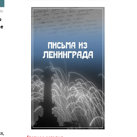
om
ю
фе
х,