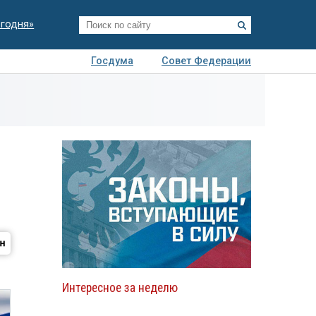
егодня»
Госдума
Совет Федерации
я
Авто
Недвижимость
Технологии
иза
Интересное за неделю