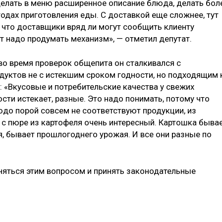
 делать в меню расширенное описание блюда, делать бол
одах приготовления еды. С доставкой еще сложнее, тут
 что доставщики вряд ли могут сообщить клиенту
т надо продумать механизм», — отметил депутат.
во время проверок общепита он сталкивался с
одуктов не с истекшим сроком годности, но подходящим 
и: «Вкусовые и потребительские качества у свежих
ности истекает, разные. Это надо понимать, потому что
юдо порой совсем не соответствуют продукции, из
 с пюре из картофеля очень интересный. Картошка быва
я, бывает прошлогоднего урожая. И все они разные по
няться этим вопросом и принять законодательные