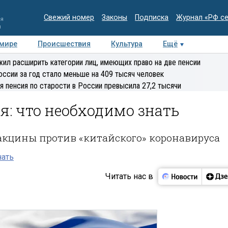
Свежий номер
Законы
Подписка
Журнал «РФ с
ия
и
 мире
Происшествия
Культура
Ещё
Медиацентр
Интервью
Колумнисты
Делова
ил расширить категории лиц, имеющих право на две пенсии
эксперт
оссии за год стало меньше на 409 тысяч человек
я пенсия по старости в России превысила 27,2 тысячи
я: что необходимо знать
акцины против «китайского» коронавируса
нать
Читать нас в