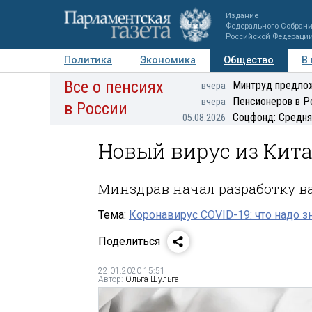
Издание
Федерального Собран
Российской Федераци
Политика
Экономика
Общество
В
Все о пенсиях
Фото
Авторы
Персоны
Мнения
Регионы
Минтруд предлож
вчера
Пенсионеров в Р
вчера
в России
Соцфонд: Средня
05.08.2026
Новый вирус из Кита
Минздрав начал разработку в
Тема:
Коронавирус COVID-19: что надо з
Поделиться
22.01.2020 15:51
Автор:
Ольга Шульга