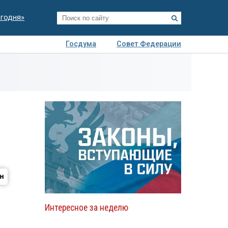
егодня»
Госдума
Совет Федерации
я
Авто
Недвижимость
Технологии
иза
Интересное за неделю