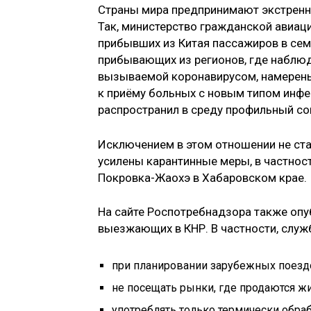
Страны мира предпринимают экстренны
Так, министерство гражданской авиац
прибывших из Китая пассажиров в сем
прибывающих из регионов, где наблю
вызываемой коронавирусом, намерены
к приёму больных с новым типом инфек
распространил в среду профильный с
Исключением в этом отношении не стал
усилены карантинные меры, в частности
Покровка-Жаохэ в Хабаровском крае.
На сайте Роспотребнадзора также опу
выезжающих в КНР. В частности, слу
при планировании зарубежных поезд
не посещать рынки, где продаются ж
употреблять только термически обра