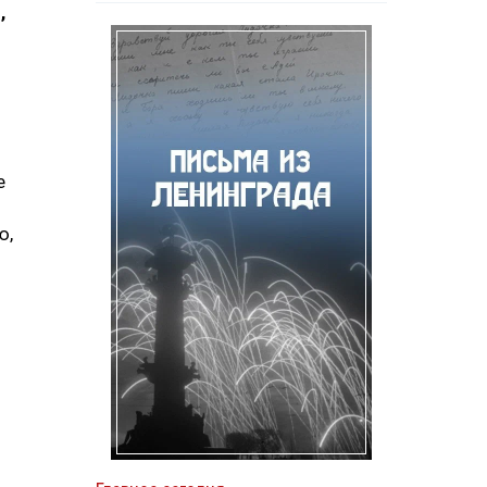
,
е
ю,