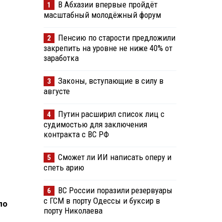
В Абхазии впервые пройдёт
1
масштабный молодёжный форум
Пенсию по старости предложили
2
закрепить на уровне не ниже 40% от
заработка
Законы, вступающие в силу в
3
августе
Путин расширил список лиц с
4
судимостью для заключения
контракта с ВС РФ
Сможет ли ИИ написать оперу и
5
спеть арию
ВС России поразили резервуары
6
с ГСМ в порту Одессы и буксир в
ло
порту Николаева