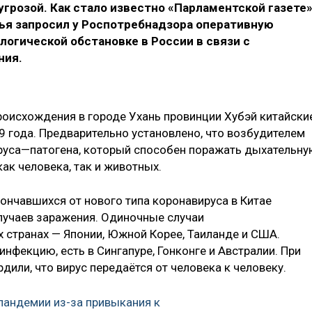
грозой. Как стало известно «Парламентской газете»
ья запросил у Роспотребнадзора оперативную
огической обстановке в России в связи с
ния.
оисхождения в городе Ухань провинции Хубэй китайски
9 года. Предварительно установлено, что возбудителем
руса—патогена, который способен поражать дыхательну
ак человека, так и животных.
ончавшихся от нового типа коронавируса в Китае
лучаев заражения. Одиночные случаи
х странах — Японии, Южной Корее, Таиланде и США.
инфекцию, есть в Сингапуре, Гонконге и Австралии. При
дили, что вирус передаётся от человека к человеку.
 пандемии из-за привыкания к