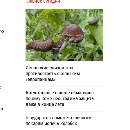
Главное сегодня
го
Испанские слизни: как
противостоять скользким
«европейцам»
с
Августовское солнце обманчиво:
почему коже необходима защита
даже в конце лета
та
Государство поможет сельским
пекарям испечь колобок