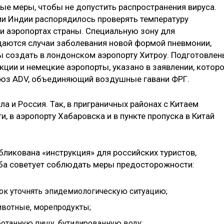
е меры, чтобы не допустить распространения вируса.
ии Индии распорядилось проверять температуру
и аэропортах страны. Специальную зону для
даются случаи заболевания новой формой пневмонии,
 создать в лондонском аэропорту Хитроу. Подготовле
ции и немецкие аэропорты, указано в заявлении, котор
оюз ADV, объединяющий воздушные гавани ФРГ.
а и Россия. Так, в приграничных районах с Китаем
, в аэропорту Хабаровска и в пункте пропуска в Китай
бликована «инструкция» для российских туристов,
жба советует соблюдать меры предосторожности:
ок уточнять эпидемиологическую ситуацию;
ивотные, морепродукты;
ботанную пищу, бутилированную воду;