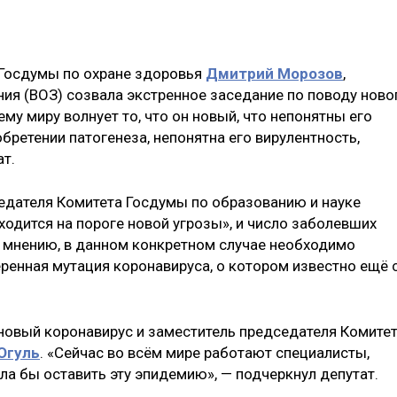
 Госдумы по охране здоровья
Дмитрий Морозов
,
ия (ВОЗ) созвала экстренное заседание по поводу ново
ему миру волнует то, что он новый, что непонятны его
обретении патогенеза, непонятна его вирулентность,
т.
едателя Комитета Госдумы по образованию и науке
аходится на пороге новой угрозы», и число заболевших
го мнению, в данном конкретном случае необходимо
ренная мутация коронавируса, о котором известно ещё 
 новый коронавирус и заместитель председателя Комите
Огуль
. «Сейчас во всём мире работают специалисты,
ла бы оставить эту эпидемию», — подчеркнул депутат.