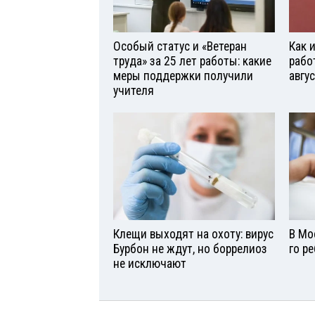
Особый статус и «Ветеран
Как 
труда» за 25 лет работы: какие
рабо
меры поддержки получили
авгу
учителя
Клещи выходят на охоту: вирус
В Мо
Бурбон не ждут, но боррелиоз
го р
не исключают