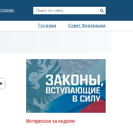
егодня»
Госдума
Совет Федерации
я
Авто
Недвижимость
Технологии
иза
Интересное за неделю