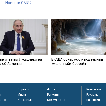
Новости СМИ2
ян ответил Лукашенко на
В США обнаружили подземный
с об Армении
«молочный» бассейн
Опросы
Фото
Контакты
ы
Мнения
Регионы
Реклама
ентр
Интервью
Колумнисты
Вакансии