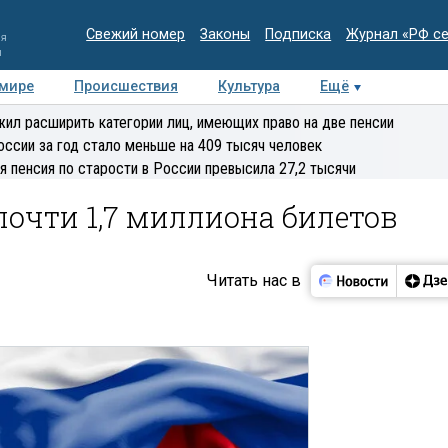
Свежий номер
Законы
Подписка
Журнал «РФ с
ия
и
 мире
Происшествия
Культура
Ещё
Медиацентр
Интервью
Колумнисты
Делова
ил расширить категории лиц, имеющих право на две пенсии
эксперт
оссии за год стало меньше на 409 тысяч человек
я пенсия по старости в России превысила 27,2 тысячи
почти 1,7 миллиона билетов
Читать нас в