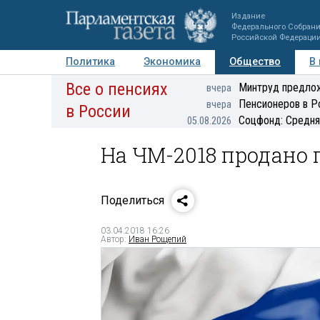
Издание
Федерального Собран
Российской Федераци
Политика
Экономика
Общество
В
Все о пенсиях
Фото
Авторы
Персоны
Мнения
Регионы
Минтруд предлож
вчера
Пенсионеров в Р
вчера
в России
Соцфонд: Средня
05.08.2026
На ЧМ-2018 продано 
Поделиться
03.04.2018 16:26
Автор:
Иван Рощепий