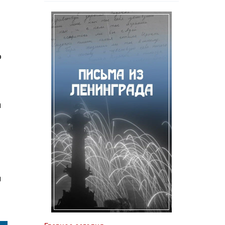
о
и
и