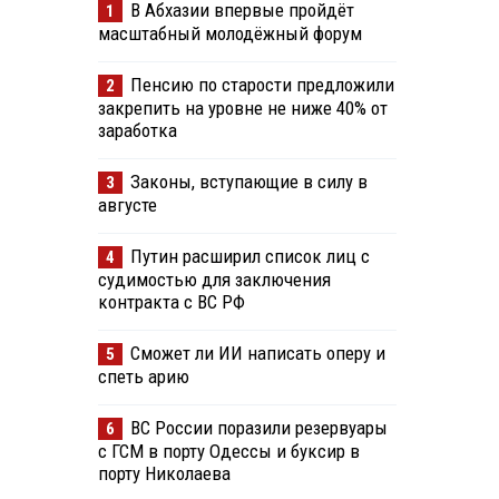
В Абхазии впервые пройдёт
1
масштабный молодёжный форум
Пенсию по старости предложили
2
закрепить на уровне не ниже 40% от
заработка
Законы, вступающие в силу в
3
августе
Путин расширил список лиц с
4
судимостью для заключения
контракта с ВС РФ
Сможет ли ИИ написать оперу и
5
спеть арию
ВС России поразили резервуары
6
с ГСМ в порту Одессы и буксир в
порту Николаева