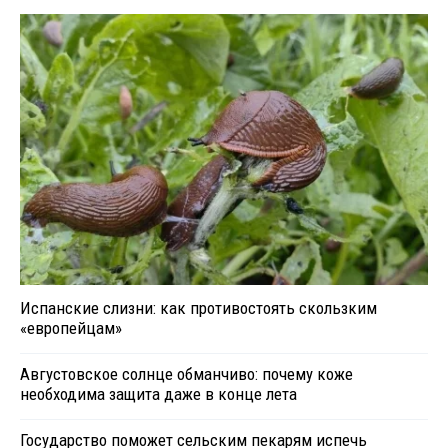
Испанские слизни: как противостоять скользким
«европейцам»
Августовское солнце обманчиво: почему коже
необходима защита даже в конце лета
Государство поможет сельским пекарям испечь