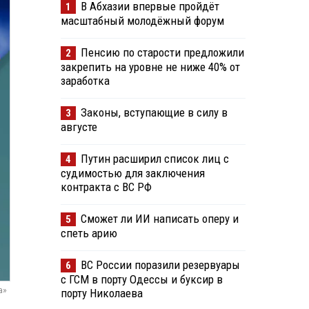
В Абхазии впервые пройдёт
1
масштабный молодёжный форум
Пенсию по старости предложили
2
закрепить на уровне не ниже 40% от
заработка
Законы, вступающие в силу в
3
августе
Путин расширил список лиц с
4
судимостью для заключения
контракта с ВС РФ
Сможет ли ИИ написать оперу и
5
спеть арию
ВС России поразили резервуары
6
с ГСМ в порту Одессы и буксир в
а»
порту Николаева