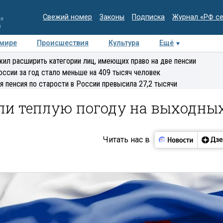
Свежий номер
Законы
Подписка
Журнал «РФ с
ия
и
 мире
Происшествия
Культура
Ещё
Медиацентр
Интервью
Колумнисты
Делова
ил расширить категории лиц, имеющих право на две пенсии
эксперт
оссии за год стало меньше на 409 тысяч человек
я пенсия по старости в России превысила 27,2 тысячи
и теплую погоду на выходны
Читать нас в