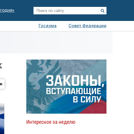
егодня»
Госдума
Совет Федерации
я
Авто
Недвижимость
Технологии
иза
х
Интересное за неделю