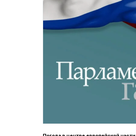
Погода в центре европейской част