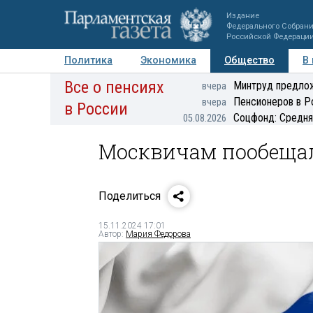
Издание
Федерального Собран
Российской Федераци
Политика
Экономика
Общество
В
Все о пенсиях
Фото
Авторы
Персоны
Мнения
Регионы
Минтруд предлож
вчера
Пенсионеров в Р
вчера
в России
Соцфонд: Средня
05.08.2026
Москвичам пообещал
Поделиться
15.11.2024 17:01
Автор:
Мария Федорова