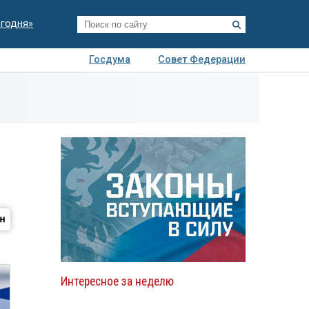
егодня»
Госдума
Совет Федерации
я
Авто
Недвижимость
Технологии
иза
г
Интересное за неделю