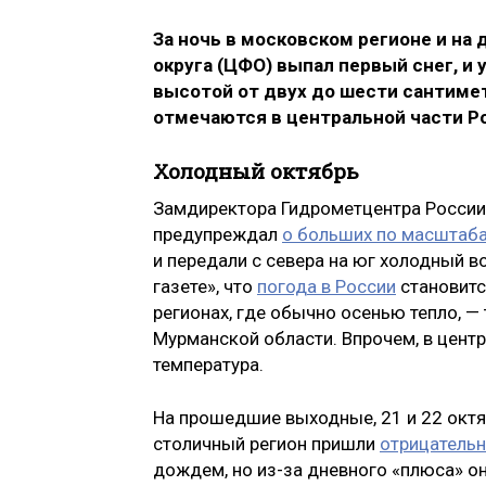
За ночь в московском регионе и на
округа (ЦФО) выпал первый снег, и
высотой от двух до шести сантиме
отмечаются в центральной части Ро
Холодный октябрь
Замдиректора Гидрометцентра России 
предупреждал
о больших по масштаб
и передали с севера на юг холодный в
газете», что
погода в России
становитс
регионах, где обычно осенью тепло, —
Мурманской области. Впрочем, в цент
температура.
На прошедшие выходные, 21 и 22 октя
столичный регион пришли
отрицатель
дождем, но из-за дневного «плюса» о