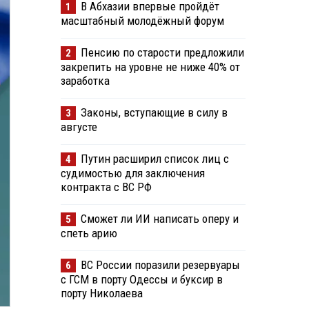
В Абхазии впервые пройдёт
1
масштабный молодёжный форум
Пенсию по старости предложили
2
закрепить на уровне не ниже 40% от
заработка
Законы, вступающие в силу в
3
августе
Путин расширил список лиц с
4
судимостью для заключения
контракта с ВС РФ
Сможет ли ИИ написать оперу и
5
спеть арию
ВС России поразили резервуары
6
с ГСМ в порту Одессы и буксир в
порту Николаева