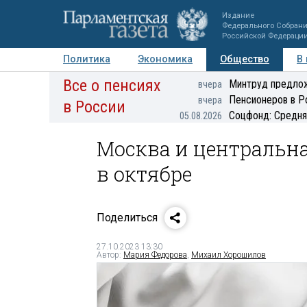
Издание
Федерального Собран
Российской Федераци
Политика
Экономика
Общество
В
Все о пенсиях
Фото
Авторы
Персоны
Мнения
Регионы
Минтруд предлож
вчера
Пенсионеров в Р
вчера
в России
Соцфонд: Средня
05.08.2026
Москва и центральна
в октябре
Поделиться
27.10.2023 13:30
Автор:
Мария Федорова
,
Михаил Хорошилов