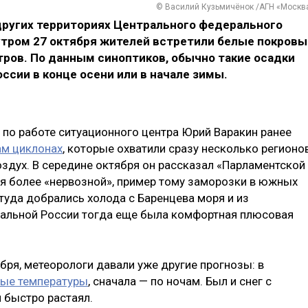
© Василий Кузьмичёнок /АГН «Москв
 других территориях Центрального федерального
 утром 27 октября жителей встретили белые покровы
тров. По данным синоптиков, обычно такие осадки
ссии в конце осени или в начале зимы.
по работе ситуационного центра Юрий Варакин ранее
ам циклонах
, которые охватили сразу несколько регионо
оздух. В середине октября он рассказал «Парламентской
я более «нервозной», пример тому заморозки в южных
 туда добрались холода с Баренцева моря и из
ральной России тогда еще была комфортная плюсовая
бря, метеорологи давали уже другие прогнозы: в
ные температуры
, сначала — по ночам. Был и снег с
н быстро растаял.