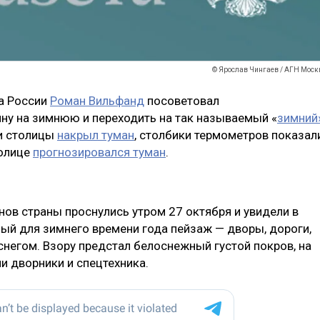
© Ярослав Чингаев / АГН Моск
а России
Роман Вильфанд
посоветовал
ну на зимнюю и переходить на так называемый «
зимний
ги столицы
накрыл туман
, столбики термометров показал
толице
прогнозировался туман
.
нов страны проснулись утром 27 октября и увидели в
ый для зимнего времени года пейзаж — дворы, дороги,
егом. Взору предстал белоснежный густой покров, на
и дворники и спецтехника.