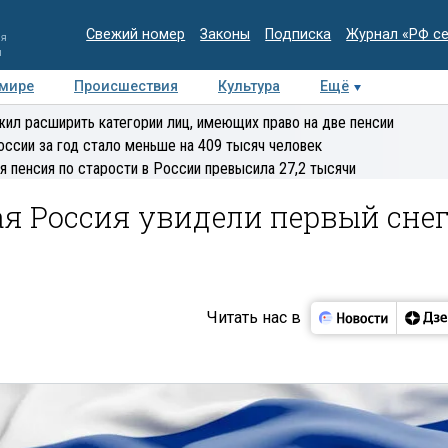
Свежий номер
Законы
Подписка
Журнал «РФ с
ия
и
 мире
Происшествия
Культура
Ещё
Медиацентр
Интервью
Колумнисты
Делова
ил расширить категории лиц, имеющих право на две пенсии
эксперт
оссии за год стало меньше на 409 тысяч человек
я пенсия по старости в России превысила 27,2 тысячи
я Россия увидели первый сне
Читать нас в