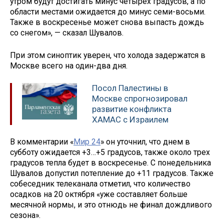
утром будут достигать минус четырех градусов, а по
области местами ожидается до минус семи-восьми.
Также в воскресенье может снова выпасть дождь
со снегом», — сказал Шувалов.
При этом синоптик уверен, что холода задержатся в
Москве всего на один-два дня.
Посол Палестины в
Москве спрогнозировал
развитие конфликта
ХАМАС с Израилем
В комментарии «
Мир 24
» он уточнил, что днем в
субботу ожидается +3…+5 градусов, также около трех
градусов тепла будет в воскресенье. С понедельника
Шувалов допустил потепление до +11 градусов. Также
собеседник телеканала отметил, что количество
осадков на 20 октября «уже составляет больше
месячной нормы, и это отнюдь не финал дождливого
сезона».