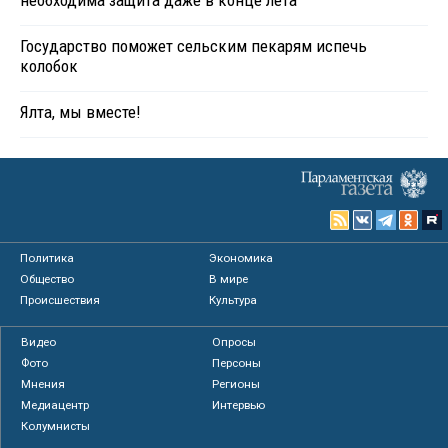
необходима защита даже в конце лета
Государство поможет сельским пекарям испечь
колобок
Ялта, мы вместе!
Политика
Экономика
Общество
В мире
Происшествия
Культура
Видео
Опросы
Фото
Персоны
Мнения
Регионы
Медиацентр
Интервью
Колумнисты