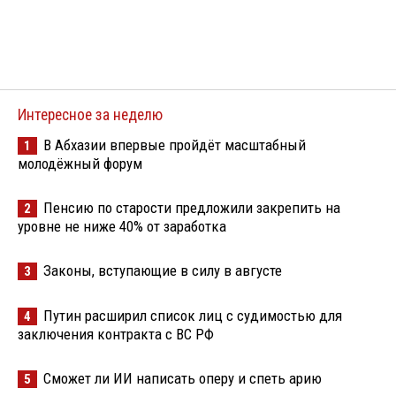
Интересное за неделю
В Абхазии впервые пройдёт масштабный
1
молодёжный форум
Пенсию по старости предложили закрепить на
2
уровне не ниже 40% от заработка
Законы, вступающие в силу в августе
3
Путин расширил список лиц с судимостью для
4
заключения контракта с ВС РФ
Сможет ли ИИ написать оперу и спеть арию
5