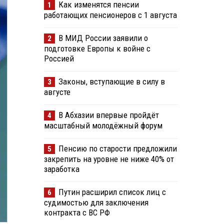
Как изменятся пенсии
1
работающих пенсионеров с 1 августа
В МИД России заявили о
2
подготовке Европы к войне с
Россией
Законы, вступающие в силу в
3
августе
В Абхазии впервые пройдёт
4
масштабный молодёжный форум
Пенсию по старости предложили
5
закрепить на уровне не ниже 40% от
заработка
Путин расширил список лиц с
6
судимостью для заключения
контракта с ВС РФ