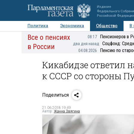
Издание
Федерального Собран
Российской Федераци
Политика
Экономика
Общество
В
Все о пенсиях
Фото
Авторы
Персоны
Мнения
Регионы
Пенсионеров в Р
08:17
Соцфонд: Средн
два дня назад
в России
Пенсию по старо
04.08.2026
Кикабидзе ответил н
к СССР со стороны П
Поделиться
21.06.2018 19:49
Автор:
Жанна Звягина