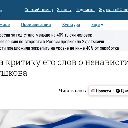
Свежий номер
Законы
Подписка
Журнал «РФ с
ия
и
 мире
Происшествия
Культура
Ещё
Медиацентр
Интервью
Колумнисты
Делова
оссии за год стало меньше на 409 тысяч человек
эксперт
яя пенсия по старости в России превысила 27,2 тысячи
сти предложили закрепить на уровне не ниже 40% от заработка
а критику его слов о ненавист
ушкова
Читать нас в