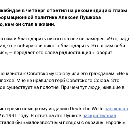
Кикабидзе в четверг ответил на рекомендацию главы
формационной политике Алексея Пушкова
, кем он стал в жизни.
л сам и благодарить никого за нее не намерен. «Что, над
тал, я не собираюсь никого благодарить. Это я сам себя
ия», — передает его слова радиостанция «Говорит
ненависти к Советскому Союзу или его гражданам. «Не к
лохое. Мне не нравился герб Советского Союза. Это
е существует на полотне. При чем тут люди, жившие в
в интервью немецкому изданию Deutsche Welle
рассказал
 в 1991 году. В ответ на это Пушков
раскритиковал
 остался бы «малоизвестным певцом с окраины Европы».