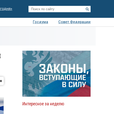
егодня»
Госдума
Совет Федерации
я
Авто
Недвижимость
Технологии
иза
и
Интересное за неделю