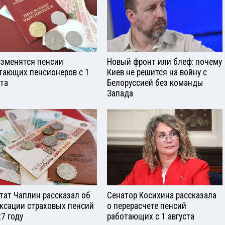
изменятся пенсии
Новый фронт или блеф: почему
тающих пенсионеров с 1
Киев не решится на войну с
ста
Белоруссией без команды
Запада
тат Чаплин рассказал об
Сенатор Косихина рассказала
ксации страховых пенсий
о перерасчете пенсий
27 году
работающих с 1 августа