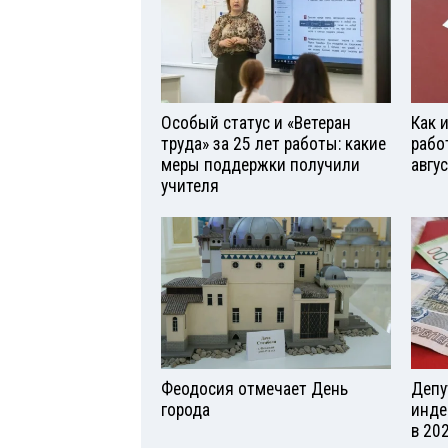
Особый статус и «Ветеран
Как 
труда» за 25 лет работы: какие
рабо
меры поддержки получили
авгу
учителя
Феодосия отмечает День
Депу
города
инде
в 20