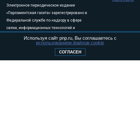
Электронное периодическое издание
«Парламентская газета» зарегистрировано в
Федеральной службе по надзору в сфере
связи, информационных технологий и
массовых коммуникаций (Роскомнадзор) 05
Используя сайт pnp.ru, Вы соглашаетесь с
использованием файлов cookie
августа 2011 года. 18+
Свидетельство о регистрации Эл № ФС77-
СОГЛАСЕН
46097
Учредитель — АНО «Парламентская газета»
Исполняющий обязанности главного
редактора — Абдуллаев М.Р.
Тел.: +7 (495) 637–69–79 E-mail:
pg@pnp.ru
«Парламентская газета» - официальное еженедельное издание
Федерального Собрания РФ. Издается с 1997 года. Учредители
газеты - Государственная Дума и Совет Федерации РФ. Официальный
публикатор федеральных конституционных законов, федеральных
законов и актов палат Федерального Собрания. «Парламентская
газета» имеет пункты печати и представительства в десяти субъектах
федерации.
Сайт «Парламентской газеты» - это оперативные новости и