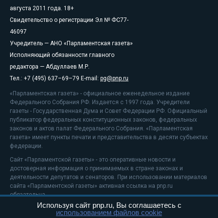
августа 2011 года. 18+
Свидетельство о регистрации Эл № ФС77-
46097
Учредитель — АНО «Парламентская газета»
Исполняющий обязанности главного
редактора — Абдуллаев М.Р.
Тел.: +7 (495) 637–69–79 E-mail:
pg@pnp.ru
«Парламентская газета» - официальное еженедельное издание
Федерального Собрания РФ. Издается с 1997 года. Учредители
газеты - Государственная Дума и Совет Федерации РФ. Официальный
публикатор федеральных конституционных законов, федеральных
законов и актов палат Федерального Собрания. «Парламентская
газета» имеет пункты печати и представительства в десяти субъектах
федерации.
Сайт «Парламентской газеты» - это оперативные новости и
достоверная информация о принимаемых в стране законах и
деятельности депутатов и сенаторов. При использовании материалов
сайта «Парламентской газеты» активная ссылка на pnp.ru
обязательна.
Используя сайт pnp.ru, Вы соглашаетесь с
На информационном ресурсе применяются
рекомендательные
использованием файлов cookie
технологии