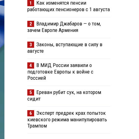
Как изменятся пенсии
1
работающих пенсионеров с 1 августа
Владимир Джабаров — о том,
2
зачем Европе Армения
Законы, вступающие в силу в
3
августе
В МИД России заявили о
4
подготовке Европы к войне с
Россией
Ереван рубит сук, на котором
5
сидит
Эксперт предрек крах попыток
6
киевского режима манипулировать
Трампом