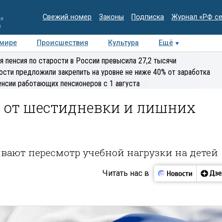
Свежий номер
Законы
Подписка
Журнал «РФ с
ия
и
 мире
Происшествия
Культура
Ещё
Медиацентр
Интервью
Колумнисты
Делова
я пенсия по старости в России превысила 27,2 тысячи
эксперт
ости предложили закрепить на уровне не ниже 40% от заработка
енсии работающих пенсионеров с 1 августа
 от шестидневки и лишних
вают пересмотр учебной нагрузки на детей
Читать нас в