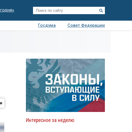
егодня»
Госдума
Совет Федерации
я
Авто
Недвижимость
Технологии
иза
Интересное за неделю