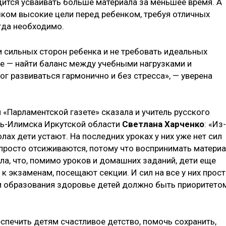
дится усваивать больше материала за меньшее время. А
шком высокие цели перед ребенком, требуя отличных
гда необходимо.
 сильных сторон ребенка и не требовать идеальных
ное — найти баланс между учебными нагрузками и
г развиваться гармонично и без стресса», — уверена
«Парламентской газете» сказала и учитель русского
ть-Илимска Иркутской области
Светлана Харченко
: «Из-
лах дети устают. На последних уроках у них уже нет сил
 просто отсиживаются, потому что воспринимать матери
ла, что, помимо уроков и домашних заданий, дети еще
 к экзаменам, посещают секции. И сил на все у них прос
ти образования здоровье детей должно быть приоритетом
спечить детям счастливое детство, помочь сохранить,