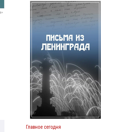
а»
в
Главное сегодня