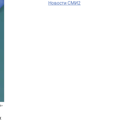
Новости СМИ2
а»
х