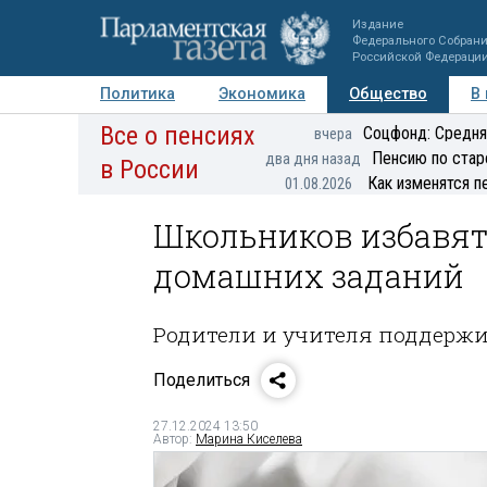
Издание
Федерального Собран
Российской Федераци
Политика
Экономика
Общество
В
Все о пенсиях
Фото
Авторы
Персоны
Мнения
Регионы
Соцфонд: Средня
вчера
Пенсию по стар
два дня назад
в России
Как изменятся п
01.08.2026
Школьников избавят
домашних заданий
Родители и учителя поддержи
Поделиться
27.12.2024 13:50
Автор:
Марина Киселева