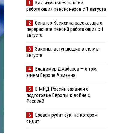
Как изменятся пенсии
1
работающих пенсионеров с 1 августа
Сенатор Косихина рассказала о
2
перерасчете пенсий работающих с 1
августа
Законы, вступающие в силу в
3
августе
Владимир Джабаров — о том,
4
зачем Европе Армения
В МИД России заявили о
5
подготовке Европы к войне с
Россией
Ереван рубит сук, на котором
6
сидит