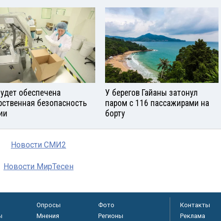
будет обеспечена
У берегов Гайаны затонул
рственная безопасность
паром с 116 пассажирами на
ии
борту
Новости СМИ2
Новости МирТесен
Опросы
Фото
Контакты
ы
Мнения
Регионы
Реклама