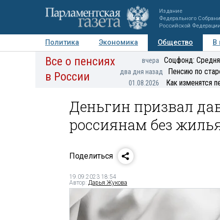
Издание
Федерального Собран
Российской Федераци
Политика
Экономика
Общество
В
Все о пенсиях
Фото
Авторы
Персоны
Мнения
Регионы
Соцфонд: Средня
вчера
Пенсию по стар
два дня назад
в России
Как изменятся п
01.08.2026
Деньгин призвал да
россиянам без жилья
Поделиться
19.09.2023 18:54
Автор:
Дарья Жукова