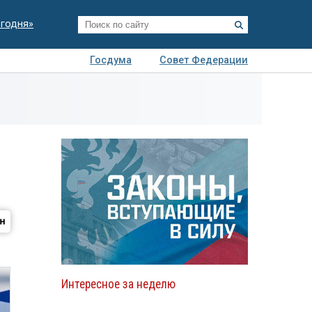
егодня»
Госдума
Совет Федерации
я
Авто
Недвижимость
Технологии
иза
Интересное за неделю