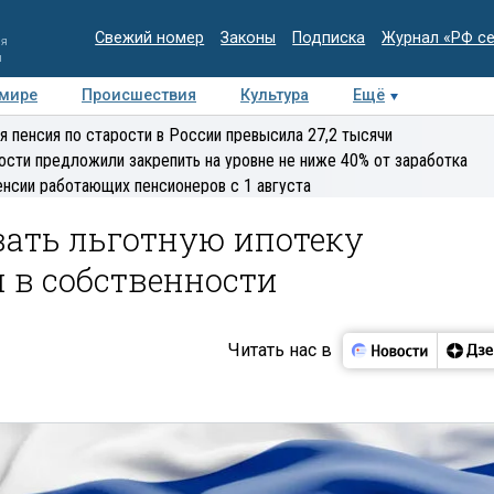
Свежий номер
Законы
Подписка
Журнал «РФ с
ия
и
 мире
Происшествия
Культура
Ещё
Медиацентр
Интервью
Колумнисты
Делова
я пенсия по старости в России превысила 27,2 тысячи
эксперт
ости предложили закрепить на уровне не ниже 40% от заработка
енсии работающих пенсионеров с 1 августа
вать льготную ипотеку
 в собственности
Читать нас в