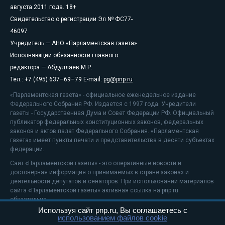
августа 2011 года. 18+
Свидетельство о регистрации Эл № ФС77-
46097
Учредитель — АНО «Парламентская газета»
Исполняющий обязанности главного
редактора — Абдуллаев М.Р.
Тел.: +7 (495) 637–69–79 E-mail:
pg@pnp.ru
«Парламентская газета» - официальное еженедельное издание
Федерального Собрания РФ. Издается с 1997 года. Учредители
газеты - Государственная Дума и Совет Федерации РФ. Официальный
публикатор федеральных конституционных законов, федеральных
законов и актов палат Федерального Собрания. «Парламентская
газета» имеет пункты печати и представительства в десяти субъектах
федерации.
Сайт «Парламентской газеты» - это оперативные новости и
достоверная информация о принимаемых в стране законах и
деятельности депутатов и сенаторов. При использовании материалов
сайта «Парламентской газеты» активная ссылка на pnp.ru
обязательна.
Используя сайт pnp.ru, Вы соглашаетесь с
На информационном ресурсе применяются
рекомендательные
использованием файлов cookie
технологии