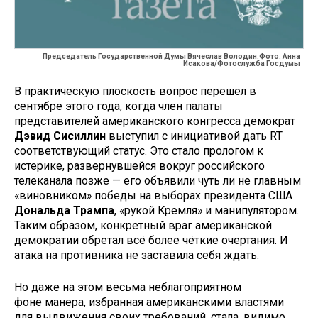
Председатель Государственной Думы Вячеслав Володин.Фото: Анна
Исакова/Фотослужба Госдумы
В практическую плоскость вопрос перешёл в
сентябре этого года, когда член палаты
представителей американского конгресса демократ
Дэвид Сисиллин
выступил с инициативой дать RT
соответствующий статус. Это стало прологом к
истерике, развернувшейся вокруг российского
телеканала позже — его объявили чуть ли не главным
«виновником» победы на выборах президента США
Дональда Трампа
, «рукой Кремля» и манипулятором.
Таким образом, конкретный враг американской
демократии обретал всё более чёткие очертания. И
атака на противника не заставила себя ждать.
Но даже на этом весьма неблагоприятном
фоне манера, избранная американскими властями
для выдвижения своих требований, стала, видимо,