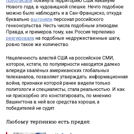
предписали
покинуть территорию США накануне
Нового года, в чудовищной спешке. Нечто подобное
можно было наблюдать и в Сан-Франциско, откуда
буквально
выгоняли
персонал российского
генконсульства. Несть числа подобным эпизодам.
Правда, и примеров тому, как Россия терпеливо
реагировала
на подобные недружественные шаги,
ровно такое же количество.
Нацеленность властей США на российское СМИ,
которое, кстати, по популярности находится далеко
впереди хвалёных американских глобальных
телеканалов, позволяет утверждать: информационная
война, признаки которой ранее видели только
политологи и специалисты, стала реальностью. И как
ни прискорбно это констатировать, по мнению
Вашингтона в ней все средства хороши, а
победителей не судят.
Любому терпению есть предел