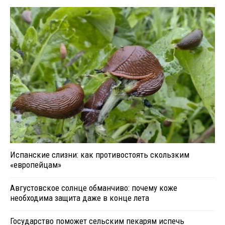
Испанские слизни: как противостоять скользким
«европейцам»
Августовское солнце обманчиво: почему коже
необходима защита даже в конце лета
Государство поможет сельским пекарям испечь