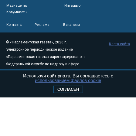
Медиацентр
Интервью
Колумнисты
Контакты
Реклама
Вакансии
© «Парламентская газета», 2026 г.
Карта сайта
Электронное периодическое издание
«Парламентская газета» зарегистрировано в
Федеральной службе по надзору в сфере
связи, информационных технологий и
Используя сайт pnp.ru, Вы соглашаетесь с
массовых коммуникаций (Роскомнадзор) 05
использованием файлов cookie
августа 2011 года. 18+
СОГЛАСЕН
Свидетельство о регистрации Эл № ФС77-
46097
Учредитель — АНО «Парламентская газета»
Исполняющий обязанности главного
редактора — Абдуллаев М.Р.
Тел.: +7 (495) 637–69–79 E-mail:
pg@pnp.ru