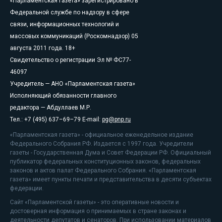
«Парламентская газета» зарегистрировано в
Федеральной службе по надзору в сфере
связи, информационных технологий и
массовых коммуникаций (Роскомнадзор) 05
августа 2011 года. 18+
Свидетельство о регистрации Эл № ФС77-
46097
Учредитель — АНО «Парламентская газета»
Исполняющий обязанности главного
редактора — Абдуллаев М.Р.
Тел.: +7 (495) 637–69–79 E-mail:
pg@pnp.ru
«Парламентская газета» - официальное еженедельное издание
Федерального Собрания РФ. Издается с 1997 года. Учредители
газеты - Государственная Дума и Совет Федерации РФ. Официальный
публикатор федеральных конституционных законов, федеральных
законов и актов палат Федерального Собрания. «Парламентская
газета» имеет пункты печати и представительства в десяти субъектах
федерации.
Сайт «Парламентской газеты» - это оперативные новости и
достоверная информация о принимаемых в стране законах и
деятельности депутатов и сенаторов. При использовании материалов