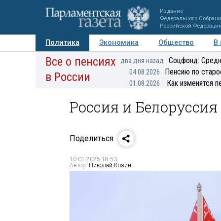
Издание
Федерального Собран
Российской Федераци
Политика
Экономика
Общество
В
Все о пенсиях
Фото
Авторы
Персоны
Мнения
Регионы
Соцфонд: Средн
два дня назад
Пенсию по старо
04.08.2026
в России
Как изменятся п
01.08.2026
Россия и Белоруссия
Поделиться
10.01.2025 18:53
Автор:
Николай Козин