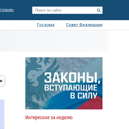
егодня»
Госдума
Совет Федерации
я
Авто
Недвижимость
Технологии
иза
Интересное за неделю