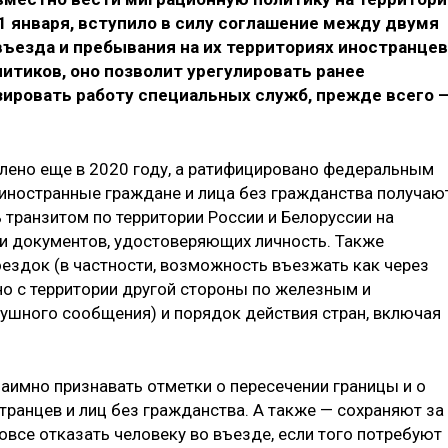
11 января, вступило в силу соглашение между двумя
ъезда и пребывания на их территориях иностранцев
литиков, оно позволит урегулировать ранее
зировать работу специальных служб, прежде всего 
лено еще в 2020 году, а ратифицировано федеральным
, иностранные граждане и лица без гражданства получаю
 транзитом по территории России и Белоруссии на
 и документов, удостоверяющих личность. Также
оездок (в частности, возможность въезжать как через
но с территории другой стороны по железным и
ушного сообщения) и порядок действия стран, включая
аимно признавать отметки о пересечении границы и о
транцев и лиц без гражданства. А также — сохраняют за
вовсе отказать человеку во въезде, если того потребуют