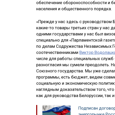
обеспечение обороноспособности и б
населения и общественного порядка.
«Прежде у нас здесь с руководством 
какие-то товары третьих стран у нас д
одними государствами у нас был визов
специально для «Парламентской газе
по делам Содружества Независимых Го
соотечественниками
Виктор Водолацк
числе для работы специальных служб —
разногласия мы сумели преодолеть. На
Союзного государства. Мы уже сделал
программы, есть бюджет, ведем совм
социальную и экономическую политику
наглядным доказательством того, что
как для руководства Белоруссии, так и
Подписан догово
энергорынке Росс