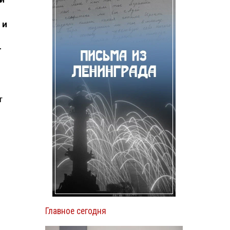
 и
—
т
Главное сегодня