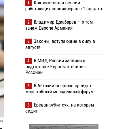
Как изменятся пенсии
1
работающих пенсионеров с 1 августа
Владимир Джабаров — о том,
2
зачем Европе Армения
Законы, вступающие в силу в
3
августе
В МИД России заявили о
4
подготовке Европы к войне с
Россией
В Абхазии впервые пройдёт
5
масштабный молодёжный форум
Ереван рубит сук, на котором
6
сидит
ии
и