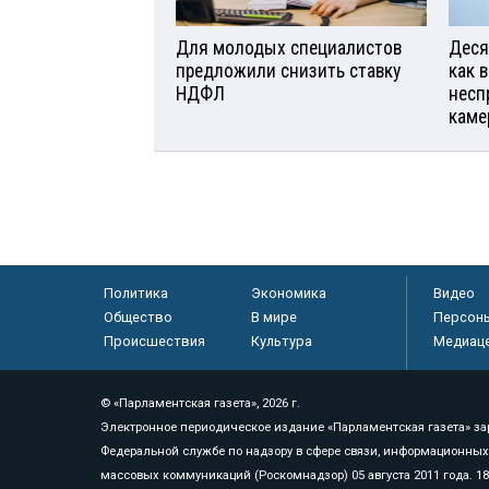
Для молодых специалистов
Деся
предложили снизить ставку
как 
НДФЛ
несп
каме
Политика
Экономика
Видео
Общество
В мире
Персон
Происшествия
Культура
Медиац
© «Парламентская газета», 2026 г.
Электронное периодическое издание «Парламентская газета» за
Федеральной службе по надзору в сфере связи, информационных
массовых коммуникаций (Роскомнадзор) 05 августа 2011 года. 1