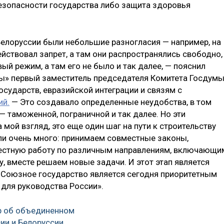
езопасности государства либо защита здоровья
Белоруссии были небольшие разногласия — например, на
ействовал запрет, а там они распространялись свободно,
ый режим, а там его не было и так далее, — пояснил
ты» первый заместитель председателя Комитета Госдум
сударств, евразийской интеграции и связям с
ий.
— Это создавало определенные неудобства, в том
 таможенной, пограничной и так далее. Но эти
 мой взгляд, это еще один шаг на пути к строительству
и очень много: принимаем совместные законы,
естную работу по различным направлениям, включающи
, вместе решаем новые задачи. И этот этап является
 Союзное государство является сегодня приоритетным
 для руководства России».
р об объединенном
ии и Белоруссии