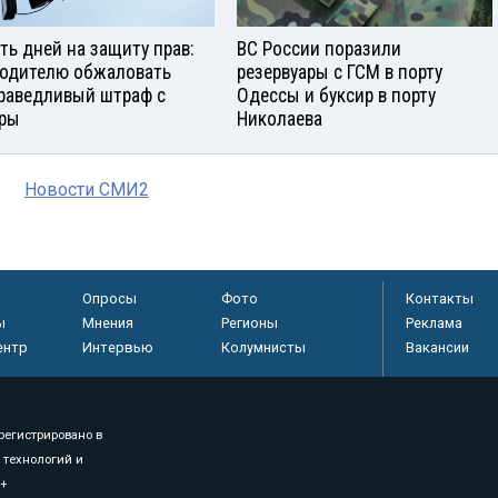
ть дней на защиту прав:
ВС России поразили
водителю обжаловать
резервуары с ГСМ в порту
раведливый штраф с
Одессы и буксир в порту
ры
Николаева
Новости СМИ2
Опросы
Фото
Контакты
ы
Мнения
Регионы
Реклама
ентр
Интервью
Колумнисты
Вакансии
регистрировано в
 технологий и
8+