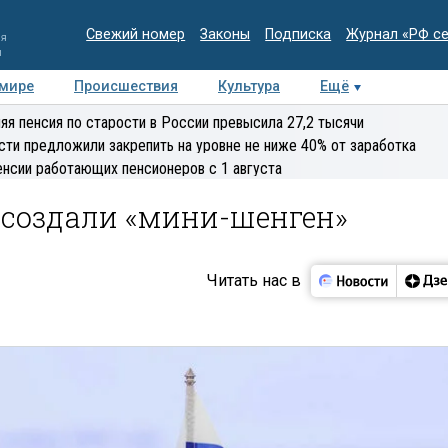
Свежий номер
Законы
Подписка
Журнал «РФ с
ия
и
 мире
Происшествия
Культура
Ещё
Медиацентр
Интервью
Колумнисты
Делова
яя пенсия по старости в России превысила 27,2 тысячи
эксперт
сти предложили закрепить на уровне не ниже 40% от заработка
енсии работающих пенсионеров с 1 августа
 создали «мини-шенген»
Читать нас в