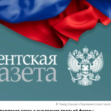
© Тимур Ханов/«Парламентская газет
подписал закон о внедрении третьей формы