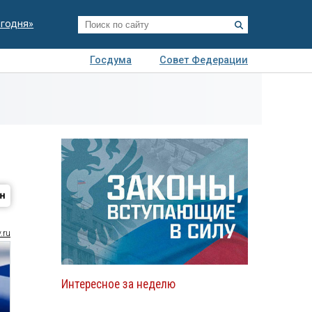
егодня»
Госдума
Совет Федерации
я
Авто
Недвижимость
Технологии
иза
.ru
Интересное за неделю