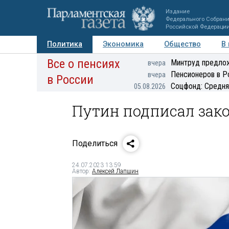
Издание
Федерального Собран
Российской Федераци
Политика
Экономика
Общество
В
Все о пенсиях
Фото
Авторы
Персоны
Мнения
Регионы
Минтруд предлож
вчера
Пенсионеров в Р
вчера
в России
Соцфонд: Средня
05.08.2026
Путин подписал зако
Поделиться
24.07.2023 13:59
Автор:
Алексей Лапшин