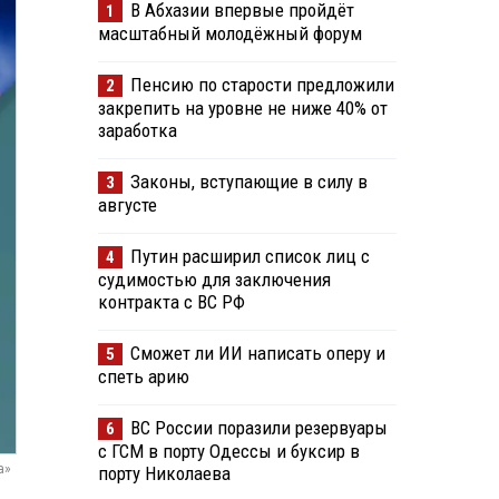
В Абхазии впервые пройдёт
1
масштабный молодёжный форум
Пенсию по старости предложили
2
закрепить на уровне не ниже 40% от
заработка
Законы, вступающие в силу в
3
августе
Путин расширил список лиц с
4
судимостью для заключения
контракта с ВС РФ
Сможет ли ИИ написать оперу и
5
спеть арию
ВС России поразили резервуары
6
с ГСМ в порту Одессы и буксир в
а»
порту Николаева