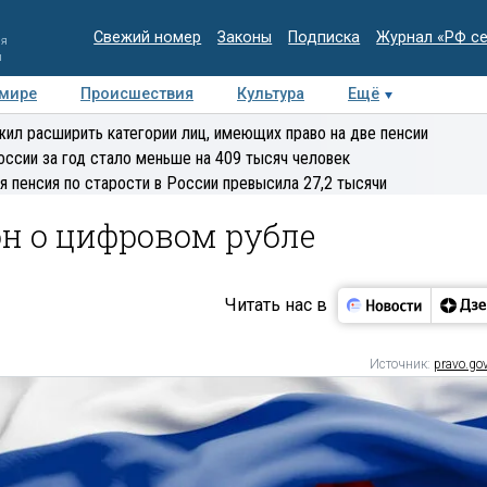
Свежий номер
Законы
Подписка
Журнал «РФ с
ия
и
 мире
Происшествия
Культура
Ещё
Медиацентр
Интервью
Колумнисты
Делова
ил расширить категории лиц, имеющих право на две пенсии
эксперт
оссии за год стало меньше на 409 тысяч человек
я пенсия по старости в России превысила 27,2 тысячи
н о цифровом рубле
Читать нас в
Источник:
pravo.gov