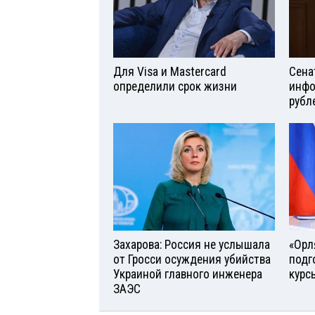
Для Visа и Mastercard
Сена
определили срок жизни
инфо
рубл
Захарова: Россия не услышала
«Орл
от Гросси осуждения убийства
подг
Украиной главного инженера
курс
ЗАЭС