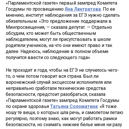
«Парламентской газете» первый зампред Комитета
Госдумы по просвещению
Яна Лантратова
. По ее
мнению, институт наблюдения за ЕГЭ нужно сделать
обязательным. «Это предложение поддержали в
Минпросвещения, — сказала депутат. — Отдельно
обсудим, кто может быть общественным
наблюдателем, могут ли присутствовать в школе
родители учеников, на что они имеют право и так
далее. Надеюсь, наблюдение в полном объеме
получится ввести со следующего года».
Не проходит и года, чтобы на ЕГЭ не случилось чего-
то, о чем потом говорит вся страна. Был ли
воронежский случай эксцессом исполнителя или
неправильно сработали технические средства
безопасности, предстоит разобраться, сказала
«Парламентской газете» зампред Комитета Госдумы
по охране здоровья
Татьяна Соломатина
: «Я тоже
ношу те вещи, о которых шла речь, и самолетом летаю
регулярно, поэтому знаю, как могут работать рамки
безопасности, но снимать нижнее белье меня ни разу