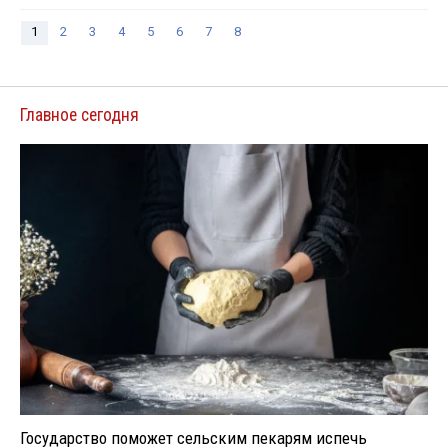
1
2
3
4
5
6
7
8
Главное сегодня
Государство поможет сельским пекарям испечь