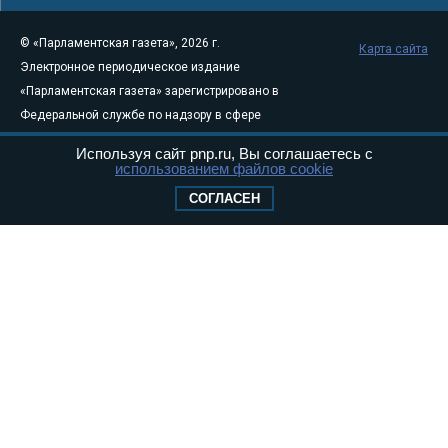
© «Парламентская газета», 2026 г.
Карта сайта
Электронное периодическое издание
«Парламентская газета» зарегистрировано в
Федеральной службе по надзору в сфере
связи, информационных технологий и
Используя сайт pnp.ru, Вы соглашаетесь с
массовых коммуникаций (Роскомнадзор) 05
использованием файлов cookie
августа 2011 года. 18+
СОГЛАСЕН
Свидетельство о регистрации Эл № ФС77-
46097
Учредитель — АНО «Парламентская газета»
Исполняющий обязанности главного
редактора — Абдуллаев М.Р.
Тел.: +7 (495) 637–69–79 E-mail:
pg@pnp.ru
«Парламентская газета» - официальное еженедельное издание
Федерального Собрания РФ. Издается с 1997 года. Учредители
газеты - Государственная Дума и Совет Федерации РФ. Официальный
публикатор федеральных конституционных законов, федеральных
законов и актов палат Федерального Собрания. «Парламентская