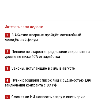
Интересное за неделю
В Абхазии впервые пройдёт масштабный
1
молодёжный форум
Пенсию по старости предложили закрепить на
2
уровне не ниже 40% от заработка
Законы, вступающие в силу в августе
3
Путин расширил список лиц с судимостью для
4
заключения контракта с ВС РФ
Сможет ли ИИ написать оперу и спеть арию
5