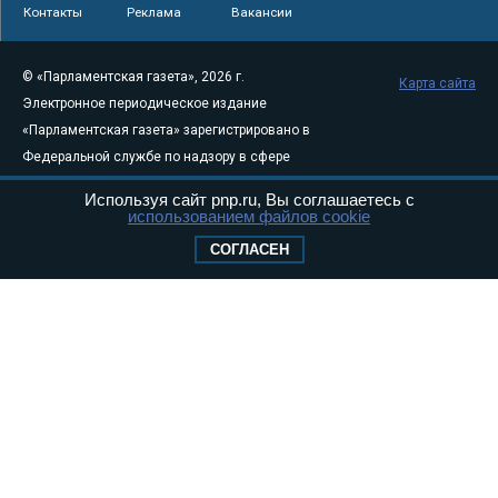
Контакты
Реклама
Вакансии
© «Парламентская газета», 2026 г.
Карта сайта
Электронное периодическое издание
«Парламентская газета» зарегистрировано в
Федеральной службе по надзору в сфере
связи, информационных технологий и
Используя сайт pnp.ru, Вы соглашаетесь с
массовых коммуникаций (Роскомнадзор) 05
использованием файлов cookie
августа 2011 года. 18+
СОГЛАСЕН
Свидетельство о регистрации Эл № ФС77-
46097
Учредитель — АНО «Парламентская газета»
Исполняющий обязанности главного
редактора — Абдуллаев М.Р.
Тел.: +7 (495) 637–69–79 E-mail:
pg@pnp.ru
«Парламентская газета» - официальное еженедельное издание
Федерального Собрания РФ. Издается с 1997 года. Учредители
газеты - Государственная Дума и Совет Федерации РФ. Официальный
публикатор федеральных конституционных законов, федеральных